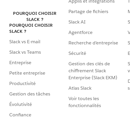
Applis et intégrations
Partage de fichiers
POURQUOI CHOISIR
SLACK ?
Slack AI
S
POURQUOI CHOISIR
SLACK ?
Agentforce
V
Slack vs E-mail
Recherche d’entreprise
S
Slack vs Teams
Sécurité
Entreprise
Gestion des clés de
S
chiffrement Slack
v
Petite entreprise
Enterprise (Slack EKM)
D
Productivité
Atlas Slack
s
Gestion des tâches
Voir toutes les
Évolutivité
fonctionnalités
Confiance