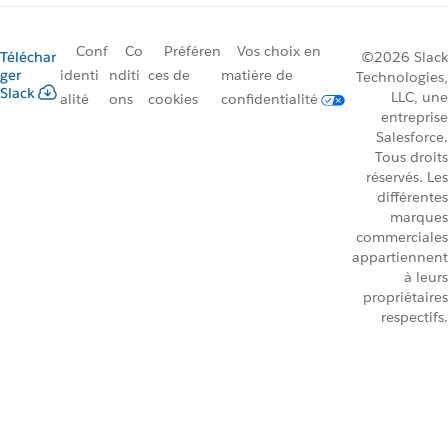
Conf
Co
Préféren
Vos choix en
Téléchar
©2026 Slack
ger
identi
nditi
ces de
matière de
Technologies,
Slack
LLC, une
alité
ons
cookies
confidentialité
entreprise
Salesforce.
Tous droits
réservés. Les
différentes
marques
commerciales
appartiennent
à leurs
propriétaires
respectifs.