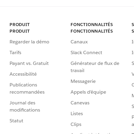
PRODUIT
FONCTIONNALITÉS
PRODUIT
FONCTIONNALITÉS
Regarder la démo
Canaux
I
Tarifs
Slack Connect
Payant vs. Gratuit
Générateur de flux de
S
travail
Accessibilité
Messagerie
Publications
G
recommandées
Appels d’équipe
Journal des
Canevas
S
modifications
Listes
P
Statut
Clips
a