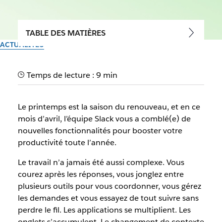
TABLE DES MATIÈRES
ACTUALITÉS
Nouveautés Slack :
Temps de lecture : 9 min
accélérer l’exécution
Le printemps est la saison du renouveau, et en ce
Par l’équipe Slack
mois d’avril, l’équipe Slack vous a comblé(e) de
13 mai 2026
nouvelles fonctionnalités pour booster votre
productivité toute l’année.
Le travail n’a jamais été aussi complexe. Vous
courez après les réponses, vous jonglez entre
plusieurs outils pour vous coordonner, vous gérez
les demandes et vous essayez de tout suivre sans
perdre le fil. Les applications se multiplient. Les
onglets s’accumulent. Le changement de contexte