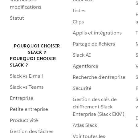
S
modifications
Listes
P
Statut
Clips
a
Applis et intégrations
Partage de fichiers
POURQUOI CHOISIR
SLACK ?
Slack AI
S
POURQUOI CHOISIR
SLACK ?
Agentforce
V
Slack vs E-mail
Recherche d’entreprise
S
Slack vs Teams
Sécurité
Entreprise
Gestion des clés de
S
chiffrement Slack
v
Petite entreprise
Enterprise (Slack EKM)
D
Productivité
Atlas Slack
s
Gestion des tâches
Voir toutes les