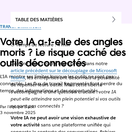
TABLE DES MATIÈRES
TRANSFORMATION
Votre IA a-t-elle des angles
Temps de lecture : 4 min
morts ? Le risque caché des
outils déconnectés
Comme nous l'avons mentionné dans notre
article précédent sur le découplage de Microsoft
L'IA montre ses limites lorsque les outils ne sont pas
Teams
, les entreprises ont désormais la possibilité
connectés. Les flux de travail fragmentés font perdre du
de repenser leurs outils. Mais cette liberté
temps, des informations et des opportunités.
s’accompagne d’une question cruciale :
votre IA
peut-elle atteindre son plein potentiel si vos outils
ne sont pas connectés ?
Par l’équipe Slack
3 novembre 2025
Votre IA ne peut avoir une vision exhaustive de
votre activité
sans une plateforme unifiée qui
connecte le contexte des conversations, fichiers,