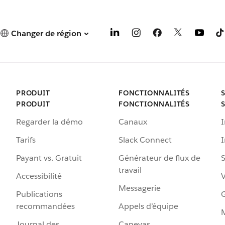
Changer de région
PRODUIT
FONCTIONNALITÉS
PRODUIT
FONCTIONNALITÉS
Regarder la démo
Canaux
I
Tarifs
Slack Connect
Payant vs. Gratuit
Générateur de flux de
S
travail
Accessibilité
Messagerie
Publications
G
recommandées
Appels d’équipe
Journal des
Canevas