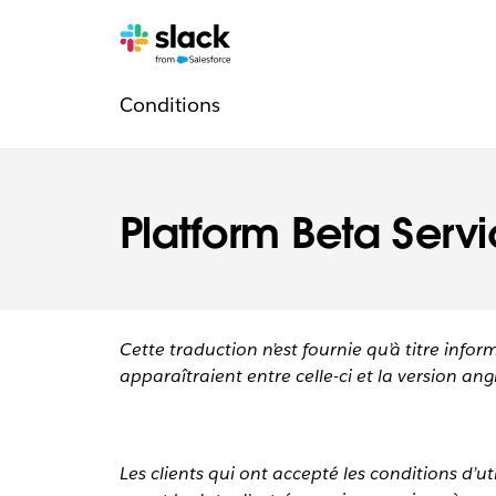
Navigation
Pages
supplémentaires
Conditions
légale
Platform Beta Serv
Cette traduction n’est fournie qu’à titre infor
apparaîtraient entre celle-ci et la version angl
Les clients qui ont accepté les conditions d’u