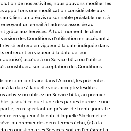
volution de nos activités, nous pouvons modifier les
nous apportons une modification considérable aux
s au Client un préavis raisonnable préalablement à
n envoyant un e-mail à l’adresse associée au
t grâce aux Services. À tout moment, le client
 version des Conditions d’utilisation en accédant à
 révisé entrera en vigueur à la date indiquée dans
ts entreront en vigueur à la date de leur
ur autorisé) accède à un Service bêta ou l’utilise
ccès constituera son acceptation des Conditions
sposition contraire dans l’Accord, les présentes
ur à la date à laquelle vous acceptez lesdites
ous activez ou utilisez un Service bêta, au premier
bles jusqu’à ce que l’une des parties fournisse une
e partie, en respectant un préavis de trente jours. Le
 entre en vigueur à la date à laquelle Slack met ce
achève, au premier des deux termes échu, (a) à la
êta en question à ses Services, soit en l’intégrant à