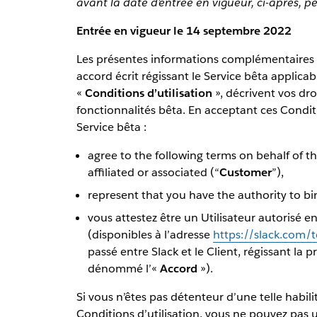
avant la date d’entrée en vigueur, ci-après, p
Entrée en vigueur le 14 septembre 2022
Les présentes informations complémentaires su
accord écrit régissant le Service bêta applica
«
Conditions d’utilisation
», décrivent vos dro
fonctionnalités bêta. En acceptant ces Conditi
Service bêta :
agree to the following terms on behalf of 
affiliated or associated (“
Customer
”),
represent that you have the authority to b
vous attestez être un Utilisateur autorisé en
(disponibles à l’adresse
https://slack.com/t
passé entre Slack et le Client, régissant la pr
dénommé l’«
Accord
»).
Si vous n’êtes pas détenteur d’une telle habil
Conditions d’utilisation, vous ne pouvez pas ut