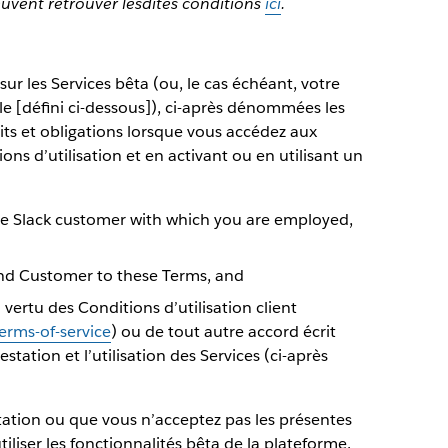
euvent retrouver lesdites conditions
ici
.
r les Services bêta (ou, le cas échéant, votre
ble [défini ci-dessous]), ci-après dénommées les
its et obligations lorsque vous accédez aux
ons d’utilisation et en activant ou en utilisant un
the Slack customer with which you are employed,
ind Customer to these Terms, and
 vertu des Conditions d’utilisation client
erms-of-service
) ou de tout autre accord écrit
estation et l’utilisation des Services (ci-après
itation ou que vous n’acceptez pas les présentes
iliser les fonctionnalités bêta de la plateforme.