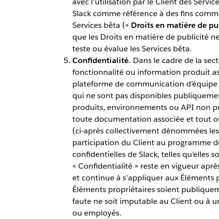
avec l’utilisation par le Client des Servi
Slack comme référence à des fins commer
Services bêta («
Droits en matière de pu
que les Droits en matière de publicité n
teste ou évalue les Services bêta.
Confidentialité.
Dans le cadre de la secti
fonctionnalité ou information produit as
plateforme de communication d’équipe « 
qui ne sont pas disponibles publiquement
produits, environnements ou API non publ
toute documentation associée et tout ou
(ci-après collectivement dénommées les
participation du Client au programme de
confidentielles de Slack, telles qu’elles 
« Confidentialité » reste en vigueur aprè
et continue à s’appliquer aux Éléments pr
Éléments propriétaires soient publiquem
faute ne soit imputable au Client ou à u
ou employés.