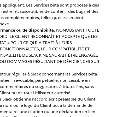
 s’appliquent. Les Services bêta sont proposés à des
c restreint, susceptibles de contenir des bugs et des
ns complémentaires, telles qu’elles seraient
nexe.
rmance ou de disponibilité.
NONOBSTANT TOUTE
RD, LE CLIENT RECONNAÎT ET ACCEPTE QUE LES
TAT » POUR CE QUI A TRAIT À LEURS
 FONCTIONNALITÉS, LEUR COMPATIBILITÉ ET
ONSABILITÉ DE SLACK NE SAURAIT ÊTRE ENGAGÉE
OU DOMMAGES RÉSULTANT DE DÉFICIENCES SUR
etour régulier à Slack concernant les Services bêta.
imitée, irrévocable, perpétuelle, non cessible en
s commentaires ou suggestions à toutes fins, sans
lient ou de tout Utilisateur autorisé.
Slack obtienne l’accord écrit préalable du Client
r le nom ou le logo du Client ou, à la demande de
entaire, une citation ou une déclaration en lien