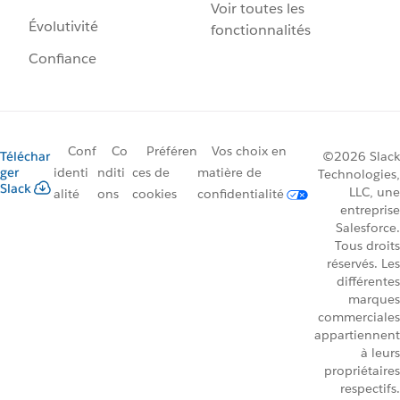
Voir toutes les
Évolutivité
fonctionnalités
Confiance
Conf
Co
Préféren
Vos choix en
Téléchar
©2026 Slack
ger
identi
nditi
ces de
matière de
Technologies,
Slack
LLC, une
alité
ons
cookies
confidentialité
entreprise
Salesforce.
Tous droits
réservés. Les
différentes
marques
commerciales
appartiennent
à leurs
propriétaires
respectifs.