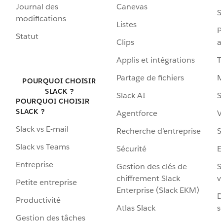
Journal des
Canevas
S
modifications
Listes
P
Statut
Clips
a
Applis et intégrations
Partage de fichiers
POURQUOI CHOISIR
SLACK ?
Slack AI
S
POURQUOI CHOISIR
SLACK ?
Agentforce
V
Slack vs E-mail
Recherche d’entreprise
S
Slack vs Teams
Sécurité
Entreprise
Gestion des clés de
S
chiffrement Slack
v
Petite entreprise
Enterprise (Slack EKM)
D
Productivité
Atlas Slack
s
Gestion des tâches