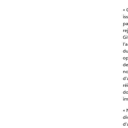
« 
is
pa
re
Gi
l’
du
op
de
no
d’
ré
do
im
« 
di
d’