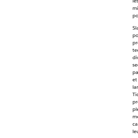
le
mi
po
Sl
po
pr
te
di
se
pa
et
la
Ti
pr
pl
me
ca
le