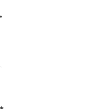
de
l
e
 de