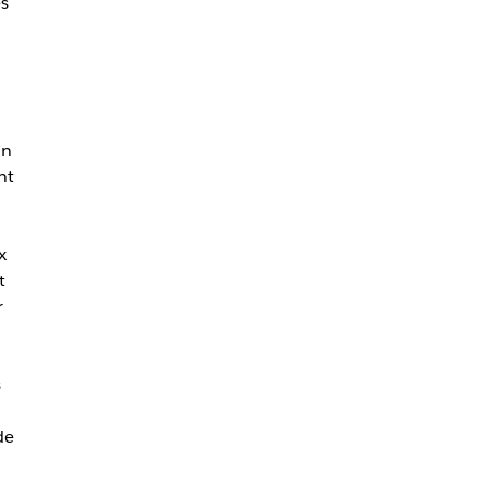
s
on
nt
x
t
r
s
de