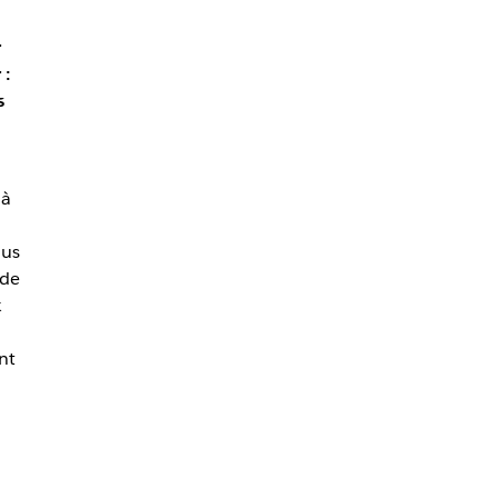
r
 :
s
 à
lus
 de
k
nt