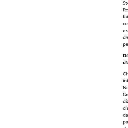
St
l’
fa
ce
ex
d’
pe
Dé
d’
Ch
in
Ne
Ce
di
d’
da
pa