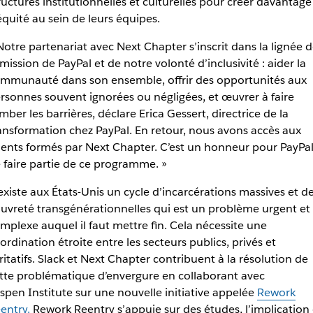
ructures institutionnelles et culturelles pour créer davantage
équité au sein de leurs équipes.
Notre partenariat avec Next Chapter s’inscrit dans la lignée 
 mission de PayPal et de notre volonté d’inclusivité : aider la
mmunauté dans son ensemble, offrir des opportunités aux
rsonnes souvent ignorées ou négligées, et œuvrer à faire
mber les barrières, déclare Erica Gessert, directrice de la
ansformation chez PayPal. En retour, nous avons accès aux
lents formés par Next Chapter. C’est un honneur pour PayPa
 faire partie de ce programme. »
 existe aux États-Unis un cycle d’incarcérations massives et d
uvreté transgénérationnelles qui est un problème urgent et
mplexe auquel il faut mettre fin. Cela nécessite une
ordination étroite entre les secteurs publics, privés et
ritatifs. Slack et Next Chapter contribuent à la résolution de
tte problématique d’envergure en collaborant avec
Aspen Institute sur une nouvelle initiative appelée
Rework
entry.
Rework Reentry s’appuie sur des études, l’implication