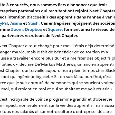
ite à ce succès, nous sommes fiers d’annoncer que trois
treprises partenaires qui recrutent ont rejoint Next Chapte
ec l’intention d’accueillir des apprentis dans l’année à venir
yPal
,
Asana
et
Stash
. Ces entreprises rejoignent des société
omme
Zoom
,
Dropbox
et
Square
, formant ainsi le réseau de
 partenaires recruteurs de Next Chapter.
Next Chapter a tout changé pour moi. J’étais déjà déterminé
anger ma vie, mais le fait de bénéficier de ce soutien m’a
ussé à travailler encore plus dur et à me fixer des objectifs p
bitieux », déclare De’Markus Matthews, un ancien apprenti
xt Chapter qui travaille aujourd’hui à plein temps chez Slac
 tant qu’ingénieur logiciel. « Si j’en suis là aujourd’hui, c’est
rce que je suis entouré de personnes qui se soucient vraime
 moi, qui croient en moi et qui souhaitent me voir réussir. »
C’est incroyable de voir ce programme grandir et d’observer
n impact, non seulement sur la vie des apprentis, mais aussi
r tous nos salariés et sur notre culture d’entreprise, déclare