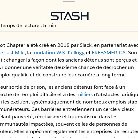
Temps de lecture : 5 min
xt Chapter a été créé en 2018 par Slack, en partenariat ave
e Last Mile
, la
fondation W.K. Kellogg
et
FREEAMERICA
. Son
sormais 14 entreprises
t : changer la façon dont les anciens détenus sont perçus et
ur donner une véritable deuxième chance de décrocher un
ploi qualifié et de construire leur carrière à long terme.
leur sortie de prison, les anciens détenus font face à un
rché de l’emploi difficile et à des
milliers
d’obstacles juridiq
i les excluent systématiquement de nombreux emplois stab
munérateurs. Ces barrières entretiennent un cercle vicieux
lant pauvreté, récidivisme et traumatisme dans les
mmunautés impactées, souvent celles de personnes de
uleur. Elles empêchent également les entreprises de recrute