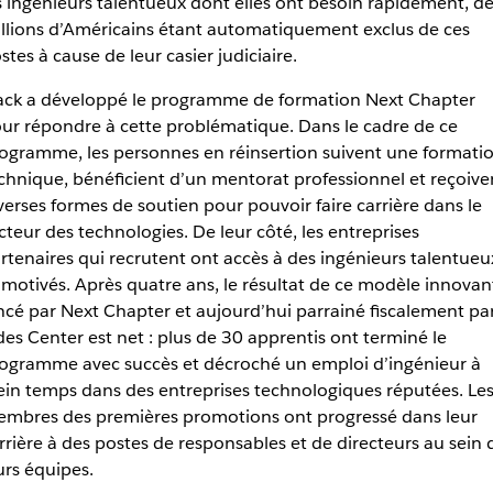
s ingénieurs talentueux dont elles ont besoin rapidement, de
llions d’Américains étant automatiquement exclus de ces
stes à cause de leur casier judiciaire.
ack a développé le programme de formation Next Chapter
ur répondre à cette problématique. Dans le cadre de ce
ogramme, les personnes en réinsertion suivent une formati
chnique, bénéficient d’un mentorat professionnel et reçoive
verses formes de soutien pour pouvoir faire carrière dans le
cteur des technologies. De leur côté, les entreprises
rtenaires qui recrutent ont accès à des ingénieurs talentueu
 motivés. Après quatre ans, le résultat de ce modèle innovan
ncé par Next Chapter et aujourd’hui parrainé fiscalement pa
des Center est net : plus de 30 apprentis ont terminé le
ogramme avec succès et décroché un emploi d’ingénieur à
ein temps dans des entreprises technologiques réputées. Le
mbres des premières promotions ont progressé dans leur
rrière à des postes de responsables et de directeurs au sein 
urs équipes.