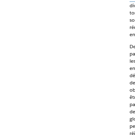
di
to
so
ré
en
De
pa
le
en
dé
de
ob
êt
pa
de
gl
pe
ré