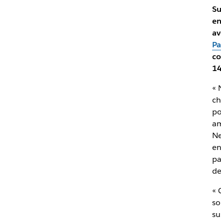
Su
en
av
Pa
c
14
« 
ch
po
am
Ne
en
pa
de
« 
so
su