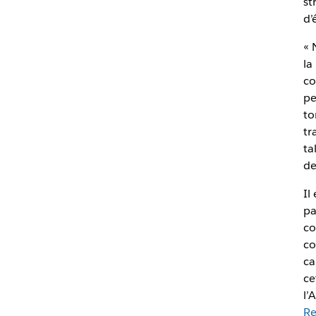
st
d’
« 
la
co
pe
to
tr
ta
de
Il
pa
co
co
ca
ce
l’
Re