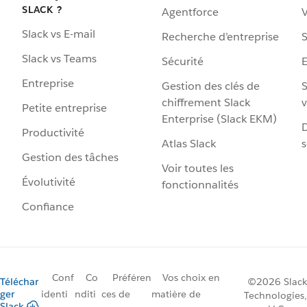
SLACK ?
Agentforce
V
Slack vs E-mail
Recherche d’entreprise
S
Slack vs Teams
Sécurité
Entreprise
Gestion des clés de
S
chiffrement Slack
v
Petite entreprise
Enterprise (Slack EKM)
D
Productivité
Atlas Slack
s
Gestion des tâches
Voir toutes les
Évolutivité
fonctionnalités
Confiance
Conf
Co
Préféren
Vos choix en
Téléchar
©2026 Slack
ger
identi
nditi
ces de
matière de
Technologies,
Slack