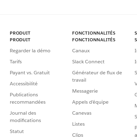
PRODUIT
FONCTIONNALITÉS
PRODUIT
FONCTIONNALITÉS
Regarder la démo
Canaux
I
Tarifs
Slack Connect
Payant vs. Gratuit
Générateur de flux de
S
travail
Accessibilité
Messagerie
Publications
G
recommandées
Appels d’équipe
Journal des
Canevas
S
modifications
Listes
P
Statut
Clips
a