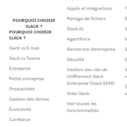
Applis et intégrations
Partage de fichiers
POURQUOI CHOISIR
SLACK ?
Slack AI
S
POURQUOI CHOISIR
SLACK ?
Agentforce
V
Slack vs E-mail
Recherche d’entreprise
S
Slack vs Teams
Sécurité
Entreprise
Gestion des clés de
S
chiffrement Slack
v
Petite entreprise
Enterprise (Slack EKM)
D
Productivité
Atlas Slack
s
Gestion des tâches
Voir toutes les
Évolutivité
fonctionnalités
Confiance