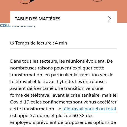
TABLE DES MATIÈRES
COLLABORATION
Réunion informelle :
Temps de lecture : 4 min
encourager les échanges
informels en entreprise
Dans tous les secteurs, les réunions évoluent. De
nombreuses raisons peuvent expliquer cette
Avec juste ce qu’il faut de structure, les réunions informelles
transformation, en particulier la transition vers le
facilitent la collaboration et la participation, et encouragent
télétravail et le travail hybride. Les entreprises
la créativité
avaient déjà entamé une transition vers une
forme de télétravail avant la crise sanitaire, mais le
Covid-19 et les confinements sont venus accélérer
Par l’équipe Slack
30 septembre 2025
cette transformation. Le
télétravail partiel ou total
est appelé à durer, et plus de 50 % des
employeurs prévoient de proposer des options de