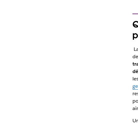
Q
p
La
de
tr
dé
le
ge
re
po
ai
Un