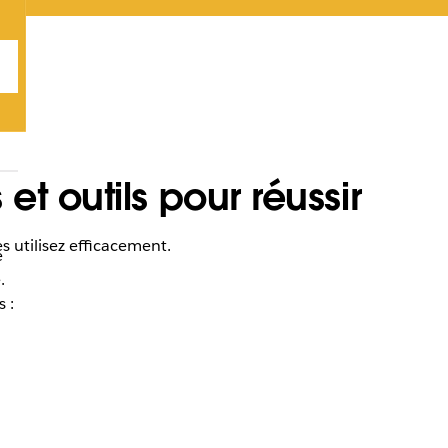
t outils pour réussir
s utilisez efficacement.
e
.
 :