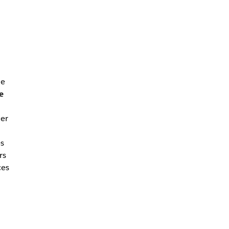
le
e
ier
es
rs
ces