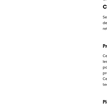
c
Se
de
re
P
Ce
le
po
pr
Ce
te
Pl