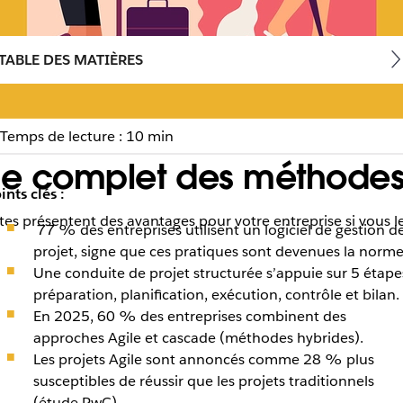
TABLE DES MATIÈRES
Temps de lecture : 10 min
de complet des méthodes e
ints clés :
tes présentent des avantages pour votre entreprise si vous le
77 % des entreprises utilisent un logiciel de gestion d
projet, signe que ces pratiques sont devenues la norme
Une conduite de projet structurée s’appuie sur 5 étapes
préparation, planification, exécution, contrôle et bilan.
En 2025, 60 % des entreprises combinent des
approches Agile et cascade (méthodes hybrides).
Les projets Agile sont annoncés comme 28 % plus
susceptibles de réussir que les projets traditionnels
(étude PwC).