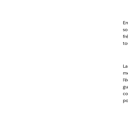
En
so
fr
to
La
mé
l’
gu
co
po