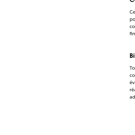
Ce
po
co
fin
B
To
co
év
ré
ad