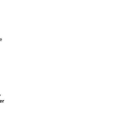
e
,
er