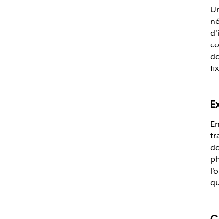
Un
né
d’
co
do
fix
E
En
tr
do
ph
l’
qu
C