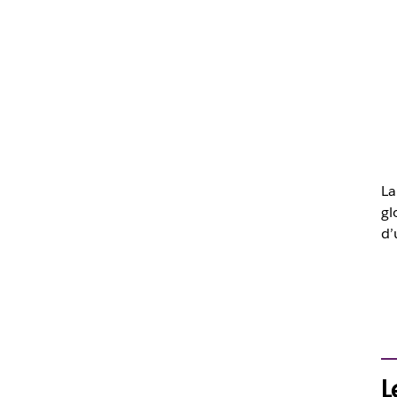
La
gl
d’
L