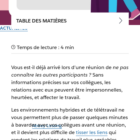
TABLE DES MATIÈRES
ACTUALITÉS
Des profils Slack repensés
Temps de lecture : 4 min
pour faciliter le travail des
équipes hybrides
Vous est-il déjà arrivé lors d’une réunion de
ne pas
connaître les autres participants ?
Sans
Découvrez comment les nouveaux profils renforcent les
informations précises sur vos collègues, les
liens et la collaboration dans votre plateforme de
relations avec eux peuvent être impersonnelles,
productivité intelligente
heurtées, et affecter le travail.
Les environnements hybrides et de télétravail ne
Par l’équipe Slack
vous permettent plus de passer quelques minutes
30 septembre 2025
à bavarder avec vos collègues avant une réunion,
Illustration par
Abbey Lossing
et il devient plus difficile de
tisser les liens
qui
rendent les relations de travail plus agréables.