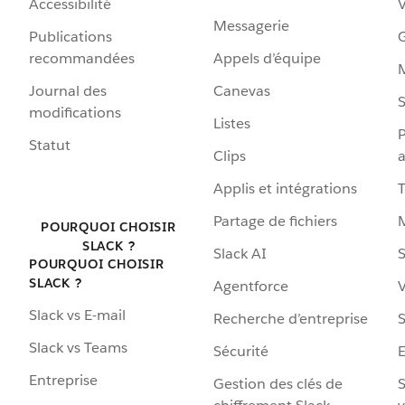
Accessibilité
Messagerie
Publications
G
recommandées
Appels d’équipe
Journal des
Canevas
S
modifications
Listes
P
Statut
Clips
a
Applis et intégrations
Partage de fichiers
POURQUOI CHOISIR
SLACK ?
Slack AI
S
POURQUOI CHOISIR
SLACK ?
Agentforce
V
Slack vs E-mail
Recherche d’entreprise
S
Slack vs Teams
Sécurité
Entreprise
Gestion des clés de
S