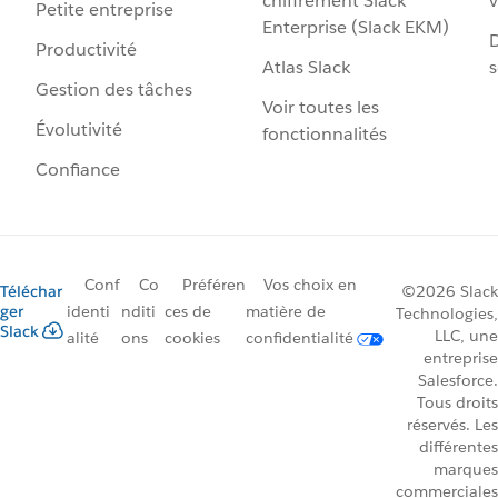
chiffrement Slack
v
Petite entreprise
Enterprise (Slack EKM)
D
Productivité
Atlas Slack
s
Gestion des tâches
Voir toutes les
Évolutivité
fonctionnalités
Confiance
Conf
Co
Préféren
Vos choix en
Téléchar
©2026 Slack
ger
identi
nditi
ces de
matière de
Technologies,
Slack
LLC, une
alité
ons
cookies
confidentialité
entreprise
Salesforce.
Tous droits
réservés. Les
différentes
marques
commerciales