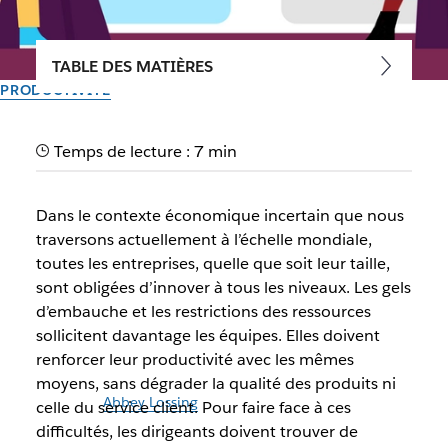
TABLE DES MATIÈRES
PRODUCTIVITÉ
Votre QG numérique gagne
Temps de lecture : 7 min
en efficacité avec les
canevas Slack
Dans le contexte économique incertain que nous
traversons actuellement à l’échelle mondiale,
Présentation d’une interface qui renforce la productivité
toutes les entreprises, quelle que soit leur taille,
des équipes en stimulant les capacités de Slack et
sont obligées d’innover à tous les niveaux. Les gels
Salesforce Customer 360
d’embauche et les restrictions des ressources
sollicitent davantage les équipes. Elles doivent
renforcer leur productivité avec les mêmes
Par l’équipe Slack
30 septembre 2025
moyens, sans dégrader la qualité des produits ni
Illustration par
Abbey Lossing
celle du service client. Pour faire face à ces
difficultés, les dirigeants doivent trouver de