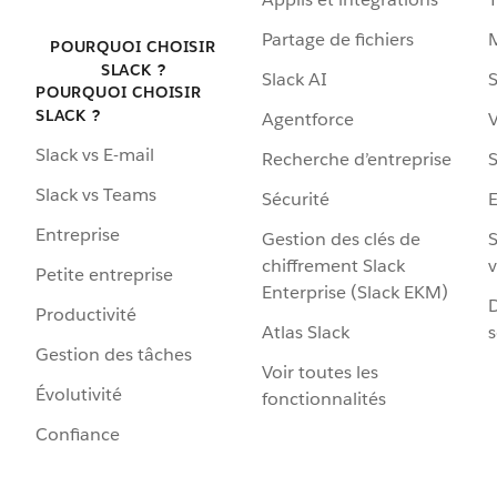
Partage de fichiers
POURQUOI CHOISIR
SLACK ?
Slack AI
S
POURQUOI CHOISIR
SLACK ?
Agentforce
V
Slack vs E-mail
Recherche d’entreprise
S
Slack vs Teams
Sécurité
Entreprise
Gestion des clés de
S
chiffrement Slack
v
Petite entreprise
Enterprise (Slack EKM)
D
Productivité
Atlas Slack
s
Gestion des tâches
Voir toutes les
Évolutivité
fonctionnalités
Confiance