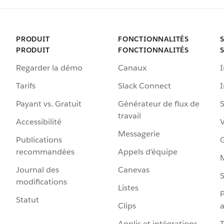
PRODUIT
FONCTIONNALITÉS
PRODUIT
FONCTIONNALITÉS
Regarder la démo
Canaux
I
Tarifs
Slack Connect
Payant vs. Gratuit
Générateur de flux de
S
travail
Accessibilité
Messagerie
Publications
G
recommandées
Appels d’équipe
Journal des
Canevas
S
modifications
Listes
P
Statut
Clips
a
Applis et intégrations