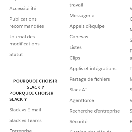
travail
Accessibilité
Messagerie
Publications
G
recommandées
Appels d’équipe
Journal des
Canevas
S
modifications
Listes
P
Statut
Clips
a
Applis et intégrations
Partage de fichiers
POURQUOI CHOISIR
SLACK ?
Slack AI
S
POURQUOI CHOISIR
SLACK ?
Agentforce
V
Slack vs E-mail
Recherche d’entreprise
S
Slack vs Teams
Sécurité
Entreprise