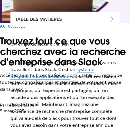
TABLE DES MATIÈRES
ACTUALITÉS
Trouvez tout ce que vous
Temps de lecture : 8 min
cherchez avec la recherche
d’entreprise dans Slack
Les équipes et les entreprises les plus innovantes
travaillent dans Slack. C’est un
système
Accédez à un hub centralisé et consultable qui regroupe
d’exploitation professionnel
où les conversations
toutes les connaissances et données de votre entreprise
font naître des idées, où les idées se transforment
dans Slack.
en projets, où l’expertise est partagée, où l’on
accède à des applications et où l’on exécute des
flux de travail. Maintenant, imaginez une
Par l’équipe Slack
5 mars 2025
expérience de recherche d’entreprise complète
qui va au-delà de Slack pour trouver tout ce dont
vous avez besoin dans votre entreprise afin que