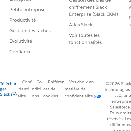
Gestion des clés de
S
chiffrement Slack
v
Petite entreprise
Enterprise (Slack EKM)
D
Productivité
Atlas Slack
s
Gestion des tâches
Voir toutes les
Évolutivité
fonctionnalités
Confiance
Conf
Co
Préféren
Vos choix en
Téléchar
©2026 Slack
ger
identi
nditi
ces de
matière de
Technologies,
Slack
LLC, une
alité
ons
cookies
confidentialité
entreprise
Salesforce.
Tous droits
réservés. Les
différentes
marques