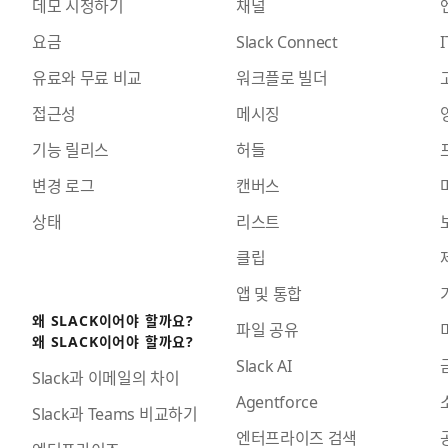
데모 시청하기
채널
요금
Slack Connect
I
유료와 무료 비교
워크플로 빌더
접근성
메시징
기능 릴리스
허들
변경 로그
캔버스
상태
리스트
클립
앱 및 통합
왜 SLACK이어야 할까요?
파일 공유
왜 SLACK이어야 할까요?
Slack AI
Slack과 이메일의 차이
Agentforce
Slack과 Teams 비교하기
엔터프라이즈 검색