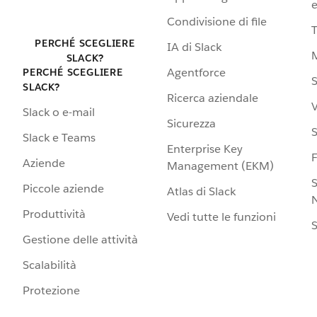
e
Condivisione di file
PERCHÉ SCEGLIERE
IA di Slack
SLACK?
Agentforce
PERCHÉ SCEGLIERE
S
SLACK?
Ricerca aziendale
V
Slack o e-mail
Sicurezza
S
Slack e Teams
Enterprise Key
Aziende
Management (EKM)
S
Piccole aziende
Atlas di Slack
N
Produttività
Vedi tutte le funzioni
S
Gestione delle attività
Scalabilità
Protezione