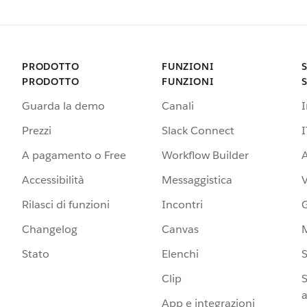
PRODOTTO
FUNZIONI
PRODOTTO
FUNZIONI
Guarda la demo
Canali
Prezzi
Slack Connect
I
A pagamento o Free
Workflow Builder
A
Accessibilità
Messaggistica
Rilasci di funzioni
Incontri
G
Changelog
Canvas
Stato
Elenchi
S
Clip
S
a
App e integrazioni