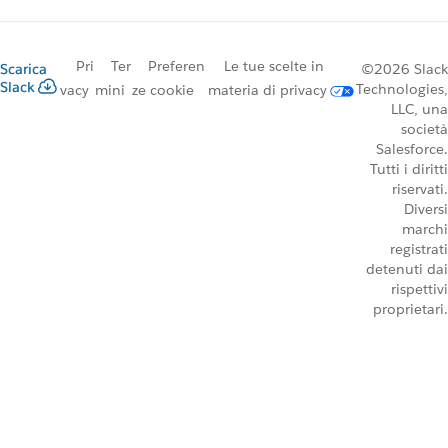
Pri
Ter
Preferen
Le tue scelte in
Scarica
©2026 Slack
Slack
Technologies,
vacy
mini
ze cookie
materia di privacy
LLC, una
società
Salesforce.
Tutti i diritti
riservati.
Diversi
marchi
registrati
detenuti dai
rispettivi
proprietari.