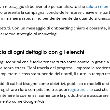
n un messaggio di benvenuto personalizzato che
saluta i mem
resenta la campagna, condivide le risorse chiave e le parti 
ri in maniera rapida, indipendentemente da quando si unisc
petuti. Con un messaggio di onboarding chiaro e coerente, il
er la tua strategia di marketing.
ia di ogni dettaglio con gli elenchi
 scoprirai che è facile tenere tutto sotto controllo grazie a
 senza stress. Tieni traccia dei progressi, imposta le scaden
ompletato e cosa sta subendo dei ritardi, il tutto in tempo rea
ò di cui hai bisogno come obiettivi, pubblico e modelli di s
registrare i loro compiti. Inoltre, puoi
registrare clip
così che 
ntenere la coerenza, aumentare la produttività e assicurare i
amento come Google Ads.