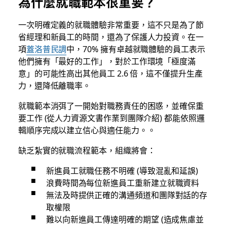
為什麼就職範本很重要？
一次明確定義的就職體驗非常重要，這不只是為了節
省經理和新員工的時間，還為了保護人力投資。在一
項
蓋洛普民調
中，70% 擁有卓越就職體驗的員工表示
他們擁有「最好的工作」，對於工作環境「極度滿
意」的可能性高出其他員工 2.6 倍，這不僅提升生產
力，還降低離職率。
就職範本消弭了一開始對職務責任的困惑，並確保重
要工作 (從人力資源文書作業到團隊介紹) 都能依照邏
輯順序完成以建立信心與適任能力。。
缺乏紮實的就職流程範本，組織將會：
新進員工就職任務不明確 (導致混亂和延誤)
浪費時間為每位新進員工重新建立就職資料
無法及時提供正確的溝通頻道和團隊對話的存
取權限
難以向新進員工傳達明確的期望 (造成焦慮並