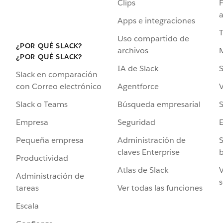
Clips
F
a
Apps e integraciones
Uso compartido de
¿POR QUÉ SLACK?
archivos
¿POR QUÉ SLACK?
IA de Slack
S
Slack en comparación
Agentforce
V
con Correo electrónico
Búsqueda empresarial
S
Slack o Teams
Seguridad
Empresa
Administración de
S
Pequeña empresa
claves Enterprise
b
Productividad
Atlas de Slack
V
Administración de
s
Ver todas las funciones
tareas
Escala