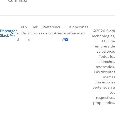
Confianza
Priv
Tér
Preferenci
Sus opciones
Descargar
©2026 Slack
acida
mino
as de cookies
de privacidad
Slack
Technologies,
d
s
LLC, una
empresa de
Salesforce.
Todos los
derechos
reservados.
Las distintas
marcas
comerciales
pertenecen a
sus
respectivos
propietarios.