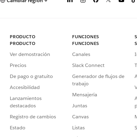
Cambiar región
PRODUCTO
FUNCIONES
PRODUCTO
FUNCIONES
Ver demostración
Canales
I
Precios
Slack Connect
T
De pago o gratuito
Generador de flujos de
A
trabajo
Accesibilidad
Mensajería
Lanzamientos
destacados
Juntas
Registro de cambios
Canvas
Estado
Listas