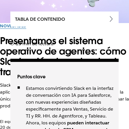
TABLA DE CONTENIDO
NOVEDADES
Presentamos el sistema
13 min de lectura
operativo de agentes: cómo
Slack está reinventando el
trabajo para la era de la IA
Puntos clave
Slack es donde se reúnen las personas, los datos, las
Estamos convirtiendo Slack en la interfaz
aplicaciones, los agentes, la IA y los flujos de trabajo. Es la
de conversación con IA para Salesforce,
única plataforma con el contexto necesario para impulsar la
con nuevas experiencias diseñadas
productividad a la velocidad de la IA.
específicamente para Ventas, Servicio de
TI y RR. HH. de Agentforce, y Tableau.
El equipo de Slack
Ahora, los equipos
pueden interactuar
20 de octubre de 2025