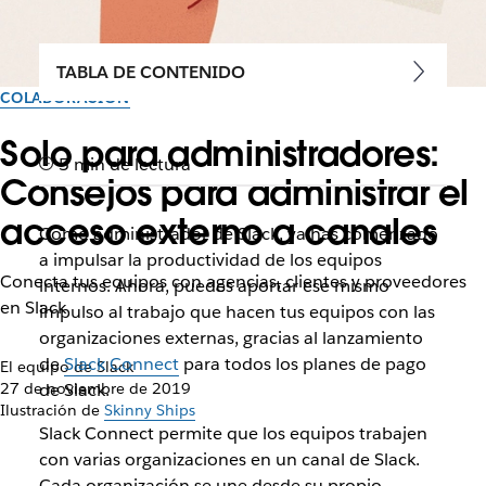
TABLA DE CONTENIDO
COLABORACIÓN
Solo para administradores:
5 min de lectura
Consejos para administrar el
acceso externo a canales
Como administrador de Slack, ya has comenzado
a impulsar la productividad de los equipos
Conecta tus equipos con agencias, clientes y proveedores
internos. Ahora, puedes aportar ese mismo
en Slack
impulso al trabajo que hacen tus equipos con las
organizaciones externas, gracias al lanzamiento
de
Slack Connect
para todos los planes de pago
El equipo de Slack
27 de noviembre de 2019
de Slack.
Ilustración de
Skinny Ships
Slack Connect permite que los equipos trabajen
con varias organizaciones en un canal de Slack.
Cada organización se une desde su propio