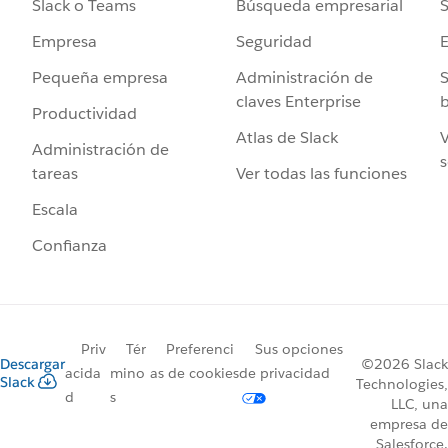
Búsqueda empresarial
S
Slack o Teams
Seguridad
Empresa
Administración de
S
Pequeña empresa
claves Enterprise
b
Productividad
Atlas de Slack
V
Administración de
s
Ver todas las funciones
tareas
Escala
Confianza
Priv
Tér
Preferenci
Sus opciones
Descargar
©2026 Slack
acida
mino
as de cookies
de privacidad
Slack
Technologies,
d
s
LLC, una
empresa de
Salesforce.