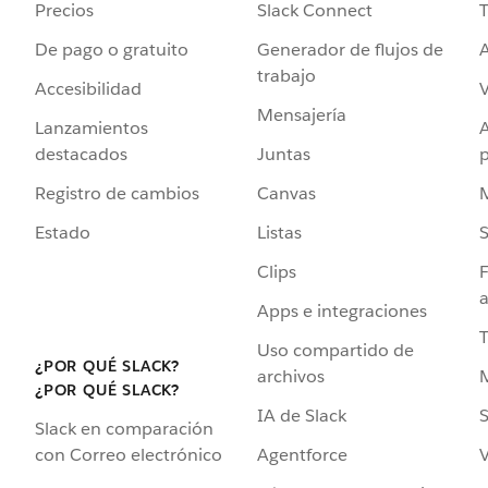
Precios
Slack Connect
T
De pago o gratuito
Generador de flujos de
A
trabajo
Accesibilidad
Mensajería
Lanzamientos
destacados
Juntas
Registro de cambios
Canvas
Estado
Listas
Clips
F
a
Apps e integraciones
Uso compartido de
¿POR QUÉ SLACK?
archivos
¿POR QUÉ SLACK?
IA de Slack
S
Slack en comparación
Agentforce
V
con Correo electrónico