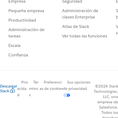
Seguridad
Empresa
Administración de
S
Pequeña empresa
claves Enterprise
b
Productividad
Atlas de Slack
V
Administración de
s
Ver todas las funciones
tareas
Escala
Confianza
Priv
Tér
Preferenci
Sus opciones
Descargar
©2026 Slack
acida
mino
as de cookies
de privacidad
Slack
Technologies,
d
s
LLC, una
empresa de
Salesforce.
Todos los
derechos