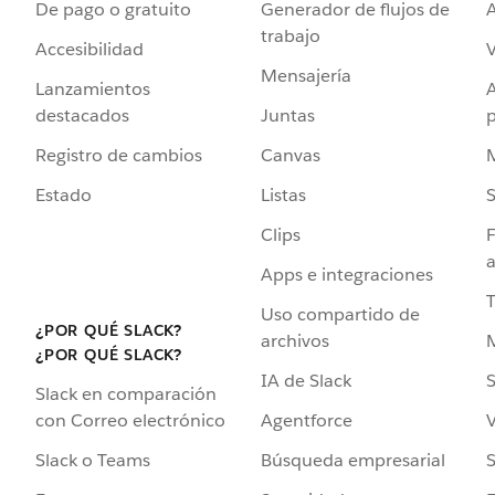
De pago o gratuito
Generador de flujos de
A
trabajo
Accesibilidad
Mensajería
Lanzamientos
destacados
Juntas
Registro de cambios
Canvas
Estado
Listas
Clips
F
a
Apps e integraciones
Uso compartido de
¿POR QUÉ SLACK?
archivos
¿POR QUÉ SLACK?
IA de Slack
S
Slack en comparación
Agentforce
V
con Correo electrónico
Búsqueda empresarial
S
Slack o Teams