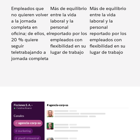
Empleados que
Más de equilibrio
Más de equilibrio
no quieren volver
entre la vida
entre la vida
a la jornada
laboral y la
laboral y la
completa en
personal
personal
oficina; de ellos, el
reportado por los
reportado por los
20 % quiere
empleados con
empleados con
seguir
flexibilidad en su
flexibilidad en su
Un
Un
teletrabajando a
lugar de trabajo
lugar de trabajo
El
44 %
57 %
jornada completa
83 %
más
más
no
de
de
quiere
equilibrio
equilibr
volver
entre
entre
a
la
la
la
vida
vida
jornada
laboral
laboral
completa
y
y
en
la
la
oficina;
personal
persona
de
reportado
reporta
ellos,
por
por
el
los
los