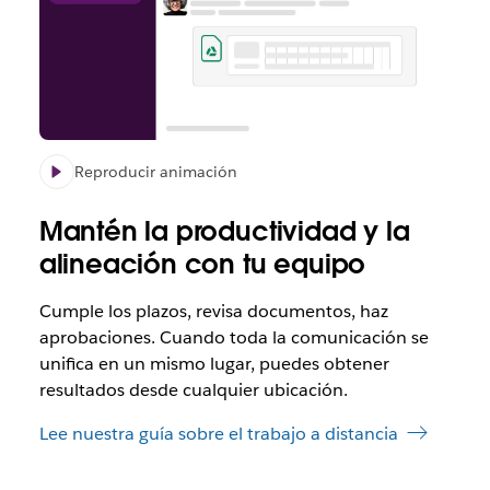
20 %
empleados
emplea
quiere
con
con
seguir
flexibilidad
flexibil
teletrabajando
en
en
a
su
su
jornada
lugar
lugar
completa
de
de
Reproducir animación
trabajo
trabajo
Mantén la productividad y la
alineación con tu equipo
Cumple los plazos, revisa documentos, haz
aprobaciones. Cuando toda la comunicación se
unifica en un mismo lugar, puedes obtener
resultados desde cualquier ubicación.
Lee nuestra guía sobre el trabajo a distancia