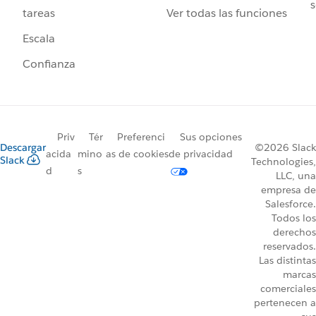
s
Ver todas las funciones
tareas
Escala
Confianza
Priv
Tér
Preferenci
Sus opciones
Descargar
©2026 Slack
acida
mino
as de cookies
de privacidad
Slack
Technologies,
d
s
LLC, una
empresa de
Salesforce.
Todos los
derechos
reservados.
Las distintas
marcas
comerciales
pertenecen a