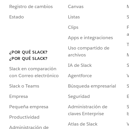
Registro de cambios
Canvas
Estado
Listas
Clips
F
a
Apps e integraciones
Uso compartido de
¿POR QUÉ SLACK?
archivos
¿POR QUÉ SLACK?
IA de Slack
S
Slack en comparación
Agentforce
V
con Correo electrónico
Búsqueda empresarial
S
Slack o Teams
Seguridad
Empresa
Administración de
S
Pequeña empresa
claves Enterprise
b
Productividad
Atlas de Slack
V
Administración de