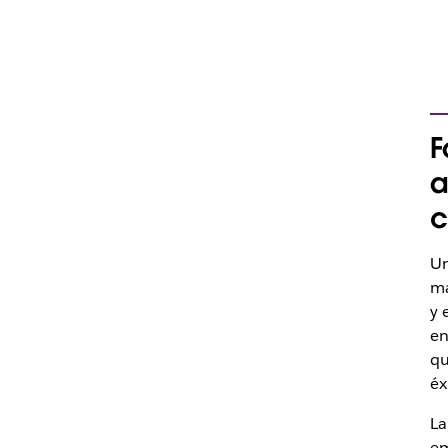
F
a
c
Un
má
y 
en
qu
éx
La
em