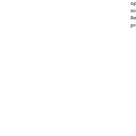
op
so
Re
pr