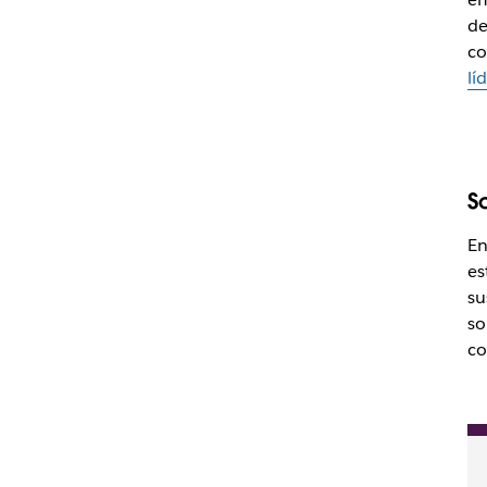
de
co
lí
S
En
es
su
so
co