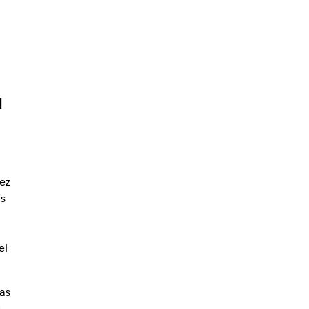
a
ez
s
el
as
s