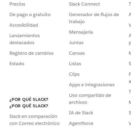
Precios
Slack Connect
T
De pago o gratuito
Generador de flujos de
A
trabajo
Accesibilidad
Mensajería
Lanzamientos
destacados
Juntas
Registro de cambios
Canvas
Estado
Listas
Clips
F
a
Apps e integraciones
Uso compartido de
¿POR QUÉ SLACK?
archivos
¿POR QUÉ SLACK?
IA de Slack
S
Slack en comparación
Agentforce
V
con Correo electrónico