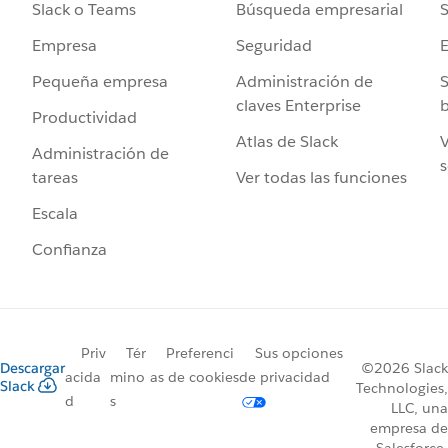
Búsqueda empresarial
S
Slack o Teams
Seguridad
Empresa
Administración de
S
Pequeña empresa
claves Enterprise
b
Productividad
Atlas de Slack
V
Administración de
s
Ver todas las funciones
tareas
Escala
Confianza
Priv
Tér
Preferenci
Sus opciones
Descargar
©2026 Slack
acida
mino
as de cookies
de privacidad
Slack
Technologies,
d
s
LLC, una
empresa de