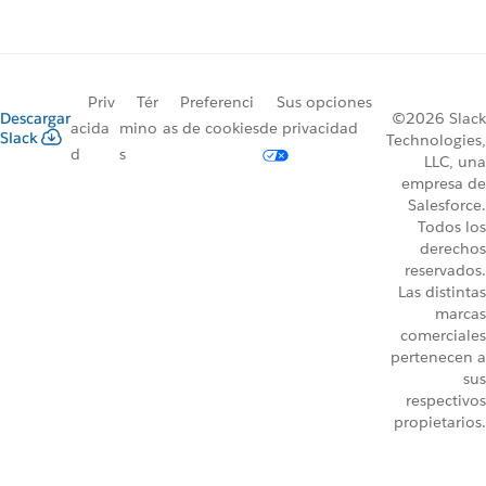
Priv
Tér
Preferenci
Sus opciones
Descargar
©2026 Slack
acida
mino
as de cookies
de privacidad
Slack
Technologies,
d
s
LLC, una
empresa de
Salesforce.
Todos los
derechos
reservados.
Las distintas
marcas
comerciales
pertenecen a
sus
respectivos
propietarios.