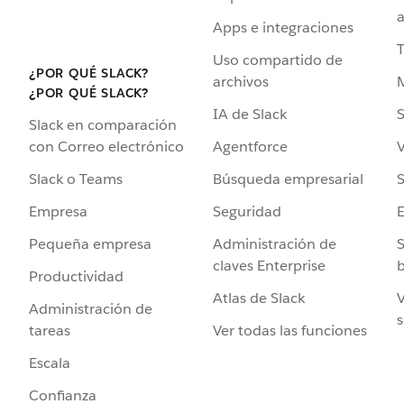
a
Apps e integraciones
Uso compartido de
¿POR QUÉ SLACK?
archivos
¿POR QUÉ SLACK?
IA de Slack
S
Slack en comparación
Agentforce
V
con Correo electrónico
Búsqueda empresarial
S
Slack o Teams
Seguridad
Empresa
Administración de
S
Pequeña empresa
claves Enterprise
b
Productividad
Atlas de Slack
V
Administración de
s
Ver todas las funciones
tareas
Escala
Confianza