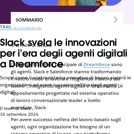
SOMMARIO
TRASFORMAZIONE
Slack svela le innovazioni
8 min. di lettura
per l'era degli agenti digitali
a Dreamforce
Quest'anno il tema principale di
Dreamforce
sono
gli agenti. Slack e Salesforce stanno trasformando
Scopri come il nostro sistema operativo di lavoro aiuterà le
il nostro modo di lavorare “togliendo il lavoro dal
organizzazioni ad avere successo nell'era degli agenti
lavoro”, integrando agenti digitali e funzionalità IA
digitali.
appositamente progettate nel sistema operativo
di lavoro conversazionale leader a livello
mondiale, Slack.
Il team di Slack
16 settembre 2024
Per avere successo nell'era del lavoro basato sugli
agenti, ogni organizzazione ha bisogno di un
sistema operativo di lavoro, una piattaforma