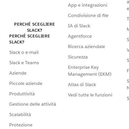
a
App e integrazioni
e
Condivisione di file
PERCHÉ SCEGLIERE
IA di Slack
SLACK?
Agentforce
PERCHÉ SCEGLIERE
S
SLACK?
Ricerca aziendale
V
Slack o e-mail
Sicurezza
S
Slack e Teams
Enterprise Key
Aziende
Management (EKM)
S
Piccole aziende
Atlas di Slack
N
Produttività
Vedi tutte le funzioni
S
Gestione delle attività
Scalabilità
Protezione