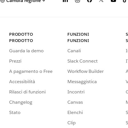
Cambia regione
PRODOTTO
FUNZIONI
PRODOTTO
FUNZIONI
Guarda la demo
Canali
Prezzi
Slack Connect
I
A pagamento o Free
Workflow Builder
A
Accessibilità
Messaggistica
Rilasci di funzioni
Incontri
G
Changelog
Canvas
Stato
Elenchi
S
Clip
S