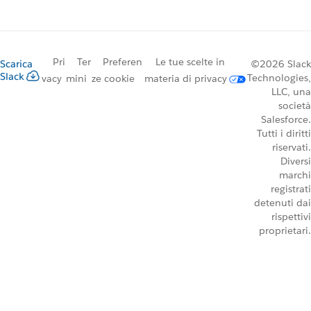
Pri
Ter
Preferen
Le tue scelte in
Scarica
©2026 Slack
Slack
Technologies,
vacy
mini
ze cookie
materia di privacy
LLC, una
società
Salesforce.
Tutti i diritti
riservati.
Diversi
marchi
registrati
detenuti dai
rispettivi
proprietari.