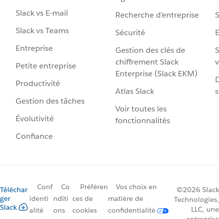
Slack vs E-mail
Recherche d’entreprise
S
Slack vs Teams
Sécurité
Entreprise
Gestion des clés de
S
chiffrement Slack
v
Petite entreprise
Enterprise (Slack EKM)
D
Productivité
Atlas Slack
s
Gestion des tâches
Voir toutes les
Évolutivité
fonctionnalités
Confiance
Conf
Co
Préféren
Vos choix en
Téléchar
©2026 Slack
ger
identi
nditi
ces de
matière de
Technologies,
Slack
LLC, une
alité
ons
cookies
confidentialité