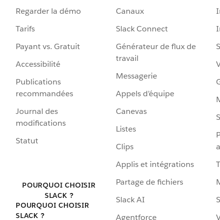
Regarder la démo
Canaux
I
Tarifs
Slack Connect
Payant vs. Gratuit
Générateur de flux de
S
travail
Accessibilité
Messagerie
Publications
G
recommandées
Appels d’équipe
Journal des
Canevas
S
modifications
Listes
P
Statut
Clips
a
Applis et intégrations
Partage de fichiers
POURQUOI CHOISIR
SLACK ?
Slack AI
S
POURQUOI CHOISIR
SLACK ?
Agentforce
V