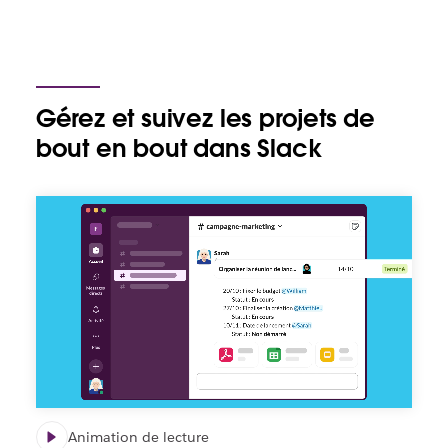
Gérez et suivez les projets de
bout en bout dans Slack
Animation
montrant
comment
organiser
les
tâches
en
listes
à
l’aide
de
champs
Animation de lecture