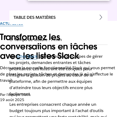
TABLE DES MATIÈRES
ACTUALITÉS
Transformez les
Temps de lecture : 7 min
conversations en tâches
avec les listes Slack
Les
listes Slack
permettent aux équipes de gérer
les projets, demandes entrantes et tâches
Découvrez la nouvelle fonctionnalité Slack qui vous permet
prioritaires. Les listes ont été conçues pour
de gérer les projets, tâches et demandes là où s’effectue le
intégrer la gestion de projets au cœur de la
travail
plateforme, afin de permettre aux équipes
d’atteindre tous leurs objectifs encore plus
facilement.
Par l’équipe Slack
19 août 2025
Les entreprises consacrent chaque année un
budget toujours plus important à l’achat d’outils
qui leur promettent une forte rentabilité, mais qui