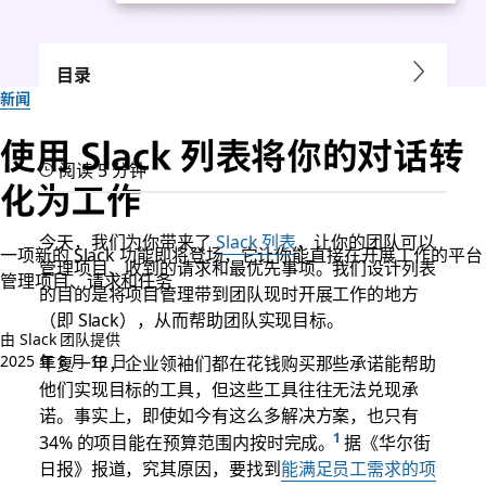
目录
新闻
使用 Slack 列表将你的对话转
阅读 5 分钟
化为工作
今天，我们为你带来了
Slack 列表
，让你的团队可以
一项新的 Slack 功能即将登场，它让你能直接在开展工作的平台
管理项目、收到的请求和最优先事项。我们设计列表
管理项目、请求和任务
的目的是将项目管理带到团队现时开展工作的地方
（即 Slack），从而帮助团队实现目标。
由 Slack 团队提供
2025 年 8 月 19 日
年复一年，企业领袖们都在花钱购买那些承诺能帮助
他们实现目标的工具，但这些工具往往无法兑现承
诺。事实上，即使如今有这么多解决方案，也只有
34% 的项目能在预算范围内按时完成。
据《华尔街
日报》报道，究其原因，要找到
能满足员工需求的项