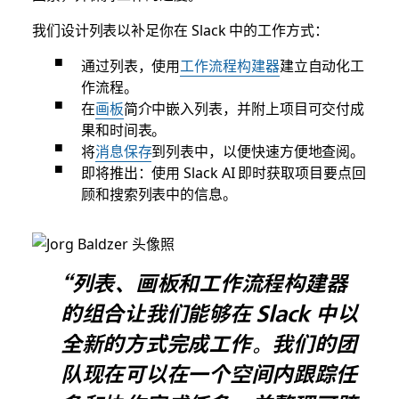
理
工
我们设计列表以补足你在 Slack 中的工作方式：
作。
通过列表，使用
工作流程构建器
建立自动化工
作流程。
在
画板
简介中嵌入列表，并附上项目可交付成
果和时间表。
将
消息保存
到列表中，以便快速方便地查阅。
即将推出：使用 Slack AI 即时获取项目要点回
顾和搜索列表中的信息。
“列表、画板和工作流程构建器
的组合让我们能够在 Slack 中以
全新的方式完成工作。我们的团
队现在可以在一个空间内跟踪任