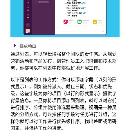
画
展
示
了
如
何
播放动画
使
通过列表，可以轻松增强整个团队的责任感。从规划
用
营销活动和产品发布，到管理员工入职培训和技术部
字
署，你都可以在列表中按部就班地开展工作。
段
和
以下是列表的工作方式：你可以添加
字段
（以列的形
视
式显示），例如被分派人、截止日期、状态和优先
图
级，这些字段为你的项目（以行的形式显示）提供了
在
背景信息。一旦你将项目添加到列表，就可以对它们
列
进行排序、分组并使用筛选器来整理。
视图
是一种灵
表
活的分组方式，可以按任何字段对任务进行分组，这
中
样你就可以对工作进行优先级排序，找出差距或阻碍
整
因素，并保持工作的进度。