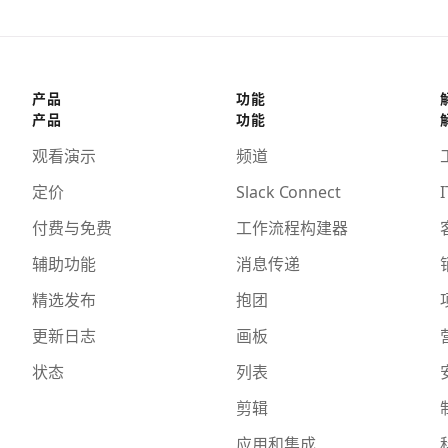
产品
功能
产品
功能
观看演示
频道
定价
Slack Connect
I
付费与免费
工作流程构建器
辅助功能
消息传递
精选发布
抱团
更新日志
画板
状态
列表
剪辑
应用和集成