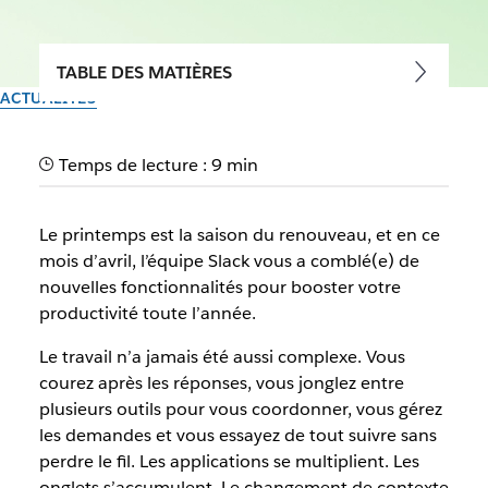
TABLE DES MATIÈRES
ACTUALITÉS
Nouveautés Slack :
Temps de lecture : 9 min
accélérer l’exécution
Le printemps est la saison du renouveau, et en ce
Par l’équipe Slack
mois d’avril, l’équipe Slack vous a comblé(e) de
13 mai 2026
nouvelles fonctionnalités pour booster votre
productivité toute l’année.
Le travail n’a jamais été aussi complexe. Vous
courez après les réponses, vous jonglez entre
plusieurs outils pour vous coordonner, vous gérez
les demandes et vous essayez de tout suivre sans
perdre le fil. Les applications se multiplient. Les
onglets s’accumulent. Le changement de contexte