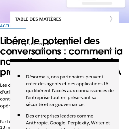
TABLE DES MATIÈRES
ACTUALITÉS
Libérer le potentiel des
Temps de lecture : 9 min
conversations : comment la
nouvelle plateforme Slack
propulse l’ère des agents IA
Désormais, nos partenaires peuvent
créer des agents et des applications IA
Les dernières mises à jour de la plateforme permettent
qui libèrent l’accès aux connaissances de
d’utiliser facilement des agents IA qui comprennent le
l’entreprise tout en préservant sa
contexte de travail de votre équipe et accélèrent les
sécurité et sa gouvernance.
opérations.
Des entreprises leaders comme
Par l’équipe Slack
Anthropic, Google, Perplexity, Writer et
13 mars 2026