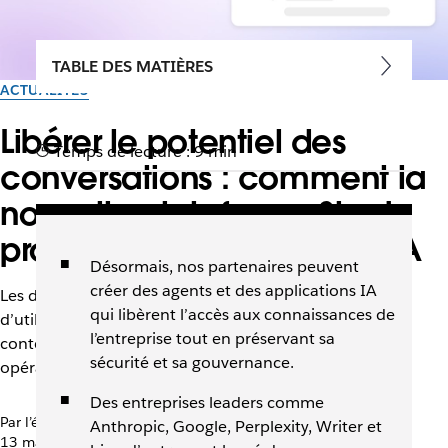
TABLE DES MATIÈRES
ACTUALITÉS
Libérer le potentiel des
Temps de lecture : 9 min
conversations : comment la
nouvelle plateforme Slack
propulse l’ère des agents IA
Désormais, nos partenaires peuvent
créer des agents et des applications IA
Les dernières mises à jour de la plateforme permettent
qui libèrent l’accès aux connaissances de
d’utiliser facilement des agents IA qui comprennent le
l’entreprise tout en préservant sa
contexte de travail de votre équipe et accélèrent les
sécurité et sa gouvernance.
opérations.
Des entreprises leaders comme
Par l’équipe Slack
Anthropic, Google, Perplexity, Writer et
13 mars 2026