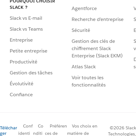
POURQUOI CHOISIR
SLACK ?
Agentforce
V
Slack vs E-mail
Recherche d’entreprise
S
Slack vs Teams
Sécurité
Entreprise
Gestion des clés de
S
chiffrement Slack
v
Petite entreprise
Enterprise (Slack EKM)
D
Productivité
Atlas Slack
s
Gestion des tâches
Voir toutes les
Évolutivité
fonctionnalités
Confiance
Conf
Co
Préféren
Vos choix en
Téléchar
©2026 Slack
ger
identi
nditi
ces de
matière de
Technologies,