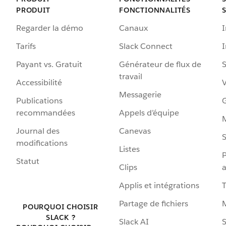
PRODUIT
FONCTIONNALITÉS
Regarder la démo
Canaux
I
Tarifs
Slack Connect
Payant vs. Gratuit
Générateur de flux de
S
travail
Accessibilité
Messagerie
Publications
G
recommandées
Appels d’équipe
Journal des
Canevas
S
modifications
Listes
P
Statut
Clips
a
Applis et intégrations
Partage de fichiers
POURQUOI CHOISIR
SLACK ?
Slack AI
S