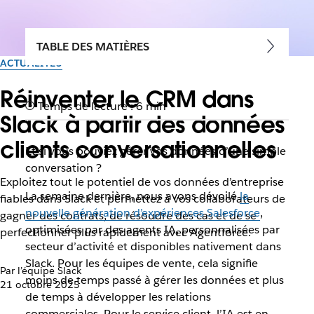
TABLE DES MATIÈRES
ACTUALITÉS
Réinventer le CRM dans
Temps de lecture : 6 min
Slack à partir des données
clients conversationnelles
Et si vous pouviez gérer vos données d’une simple
conversation ?
Exploitez tout le potentiel de vos données d’entreprise
La semaine dernière, nous avons dévoilé
la
fiables dans Slack et permettez à vos collaborateurs de
nouvelle génération d’expériences Salesforce
,
gagner des contrats, de résoudre des cas et de se
optimisées par des agents IA, personnalisées par
perfectionner plus rapidement avec Agentforce.
secteur d’activité et disponibles nativement dans
Slack. Pour les équipes de vente, cela signifie
Par l’équipe Slack
moins de temps passé à gérer les données et plus
21 octobre 2025
de temps à développer les relations
commerciales. Pour le service client, l’IA est en