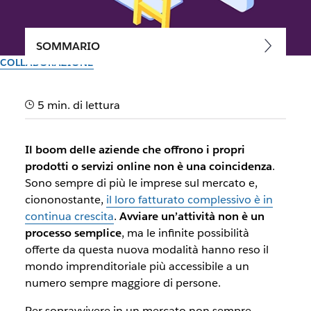
SOMMARIO
COLLABORAZIONE
12 passi chiave per avviare
5 min. di lettura
un’attività imprenditoriale
Il boom delle aziende che offrono i propri
Prendi nota di 12 consigli essenziali per avviare un'attività in
prodotti o servizi online non è una coincidenza
.
un mercato online sempre più esigente e competitivo.
Sono sempre di più le imprese sul mercato e,
ciononostante,
il loro fatturato complessivo è in
Il team di Slack
continua crescita
.
Avviare un’attività non è un
4 giugno 2025
processo semplice
, ma le infinite possibilità
offerte da questa nuova modalità hanno reso il
mondo imprenditoriale più accessibile a un
numero sempre maggiore di persone.
Per sopravvivere in un mercato non sempre