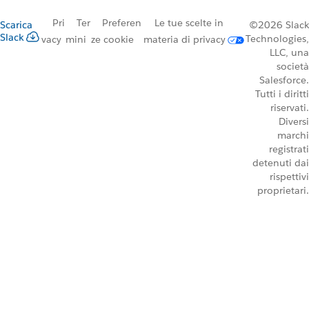
Pri
Ter
Preferen
Le tue scelte in
Scarica
©2026 Slack
Slack
Technologies,
vacy
mini
ze cookie
materia di privacy
LLC, una
società
Salesforce.
Tutti i diritti
riservati.
Diversi
marchi
registrati
detenuti dai
rispettivi
proprietari.