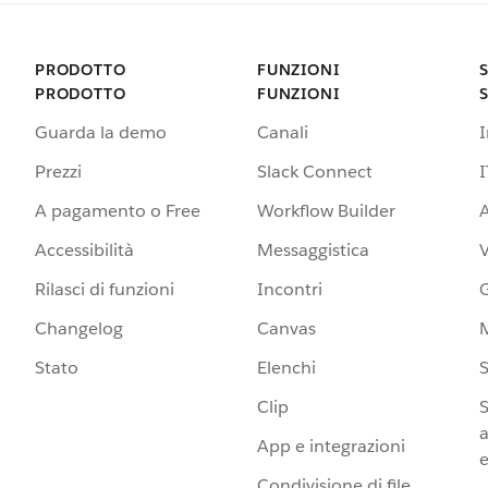
PRODOTTO
FUNZIONI
PRODOTTO
FUNZIONI
Guarda la demo
Canali
Prezzi
Slack Connect
I
A pagamento o Free
Workflow Builder
A
Accessibilità
Messaggistica
Rilasci di funzioni
Incontri
G
Changelog
Canvas
Stato
Elenchi
S
Clip
S
a
App e integrazioni
e
Condivisione di file