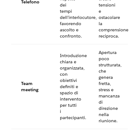
Telefono
dei
tensioni
tempi
e
dell’interlocutore,
ostacolare
favorendo
la
ascolto e
comprensione
confronto.
reciproca.
Apertura
Introduzione
poco
chiara e
strutturata,
organizzata,
che
con
genera
obiettivi
Team
fretta,
definiti e
meeting
stress e
spazio di
mancanza
intervento
di
per tutti
direzione
i
nella
partecipanti.
riunione.