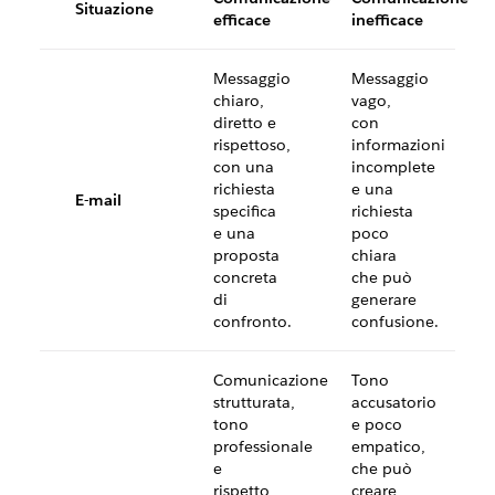
Situazione
efficace
inefficace
Messaggio
Messaggio
chiaro,
vago,
diretto e
con
rispettoso,
informazioni
con una
incomplete
richiesta
e una
E-mail
specifica
richiesta
e una
poco
proposta
chiara
concreta
che può
di
generare
confronto.
confusione.
Comunicazione
Tono
strutturata,
accusatorio
tono
e poco
professionale
empatico,
e
che può
rispetto
creare