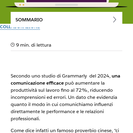
SOMMARIO
COLLABORAZIONE
Cosa significa la
9 min. di lettura
comunicazione efficace?
Una comunicazione efficace permette di trasmettere idee,
informazioni, ordini e conoscenze in modo comprensibile e
Secondo uno studio di Grammarly del 2024,
una
non ambiguo.
comunicazione efficace
può aumentare la
produttività sul lavoro fino al 72%, riducendo
Il team di Slack
incomprensioni ed errori. Un dato che evidenzia
27 gennaio 2026
quanto il modo in cui comunichiamo influenzi
direttamente le performance e le relazioni
professionali.
Come dice infatti un famoso proverbio cinese, “ci