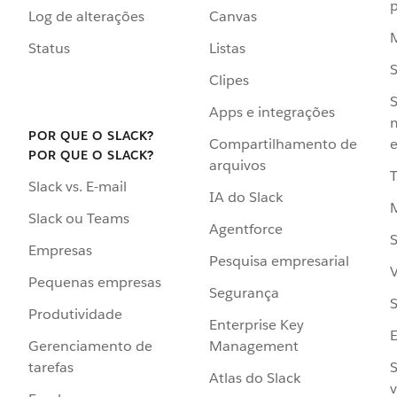
p
Log de alterações
Canvas
Status
Listas
Clipes
S
Apps e integrações
POR QUE O SLACK?
Compartilhamento de
e
POR QUE O SLACK?
arquivos
Slack vs. E-mail
IA do Slack
Slack ou Teams
Agentforce
S
Empresas
Pesquisa empresarial
V
Pequenas empresas
Segurança
S
Produtividade
Enterprise Key
Management
Gerenciamento de
S
tarefas
Atlas do Slack
v