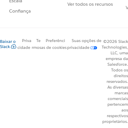
Escala
Ver todos os recursos
V
Confiança
Priva
Te
Preferênci
Suas opções de
Baixar o
©2026 Slack
Slack
Technologies,
cidade
rmos
as de cookies
privacidade
LLC, uma
empresa da
Salesforce.
Todos os
direitos
reservados.
As diversas
marcas
comerciais
pertencem
aos
respectivos
proprietários.