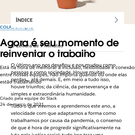
ÍNDICE
COLABORAÇÃO
Agora é seu momento de
Leitura de 7 minutos
reinventar o trabalho
O último ano nos desafiou e nos mudou como
Está na hora de melhorar a inclusão, flexibilidade e conexão
pessoas e como sociedade. Houve muitas
entre nossas equipes, não importa quando ou onde elas
perdas... até demais. E, em meio a tudo isso,
estão trabalhando
houve triunfos; da ciência, da perseverança e da
simples e extraordinária humanidade.
Criado pela equipe do Slack
24 de março de 2021
Tudo o que vivemos e aprendemos este ano, a
velocidade com que adaptamos a forma como
trabalhamos por causa da pandemia, o consenso
de que é hora de progredir significativamente na
luta pela justiça racial: tudo isso traz uma