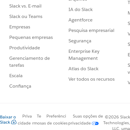
Slack vs. E-mail
IA do Slack
Slack ou Teams
Agentforce
S
Empresas
Pesquisa empresarial
V
Pequenas empresas
Segurança
S
Produtividade
Enterprise Key
Management
Gerenciamento de
S
tarefas
Atlas do Slack
v
Escala
Ver todos os recursos
V
Confiança
Priva
Te
Preferênci
Suas opções de
Baixar o
©2026 Slack
Slack
Technologies,
cidade
rmos
as de cookies
privacidade
LLC, uma