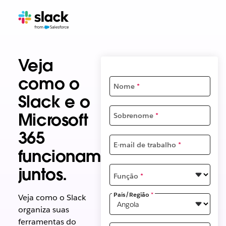
Veja
como o
Nome
*
Slack e o
Microsoft
Sobrenome
*
365
E-mail de trabalho
*
funcionam
juntos.
Função
*
País/Região
*
Veja como o Slack
organiza suas
ferramentas do