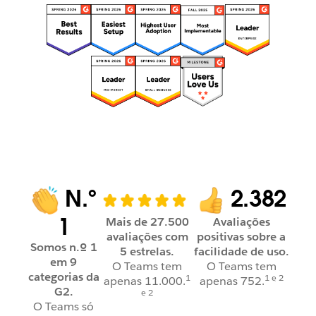
N.º
2.382
1
Mais de 27.500
Avaliações
avaliações com
positivas sobre a
Somos n.º 1
5 estrelas.
facilidade de uso.
em 9
O Teams tem
O Teams tem
categorias da
1
1 e 2
apenas 11.000.
apenas 752.
G2.
e 2
O Teams só