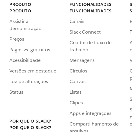
PRODUTO
FUNCIONALIDADES
PRODUTO
FUNCIONALIDADES
Assistir à
Canais
demonstração
Slack Connect
T
Preços
Criador de fluxo de
Pagos vs. gratuitos
trabalho
c
Acessibilidade
Mensagens
Versões em destaque
Círculos
p
Log de alterações
Canvas
Status
Listas
Clipes
S
Apps e integrações
POR QUE O SLACK?
Compartilhamento de
e
POR QUE O SLACK?
arquivos