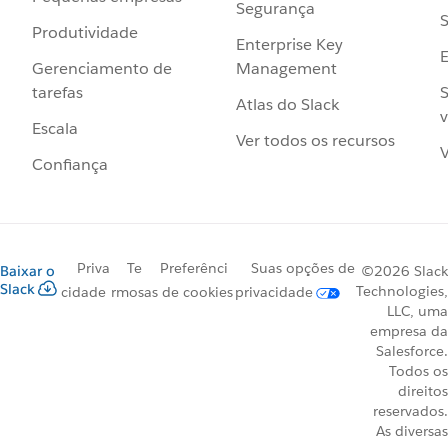
Segurança
S
Produtividade
Enterprise Key
Management
Gerenciamento de
S
tarefas
Atlas do Slack
v
Escala
Ver todos os recursos
V
Confiança
Priva
Te
Preferênci
Suas opções de
Baixar o
©2026 Slack
Slack
Technologies,
cidade
rmos
as de cookies
privacidade
LLC, uma
empresa da
Salesforce.
Todos os
direitos
reservados.
As diversas