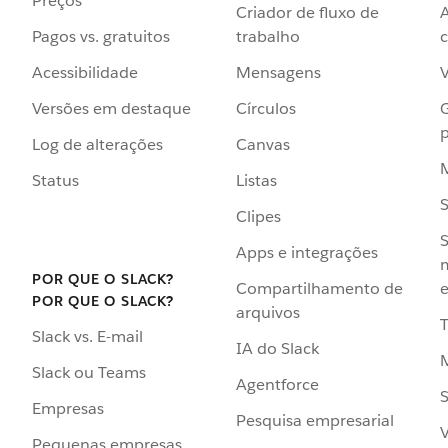
Preços
Criador de fluxo de
Pagos vs. gratuitos
trabalho
c
Acessibilidade
Mensagens
Versões em destaque
Círculos
p
Log de alterações
Canvas
Status
Listas
Clipes
S
Apps e integrações
POR QUE O SLACK?
Compartilhamento de
e
POR QUE O SLACK?
arquivos
Slack vs. E-mail
IA do Slack
Slack ou Teams
Agentforce
S
Empresas
Pesquisa empresarial
V
Pequenas empresas