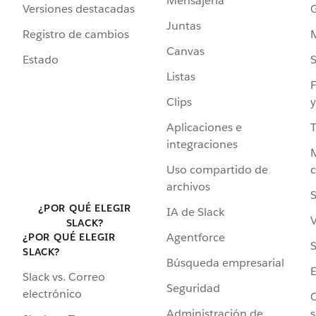
Mensajería
Versiones destacadas
G
Juntas
Registro de cambios
Canvas
Estado
Listas
F
Clips
y
Aplicaciones e
integraciones
Uso compartido de
archivos
S
¿POR QUÉ ELEGIR
IA de Slack
V
SLACK?
Agentforce
¿POR QUÉ ELEGIR
S
SLACK?
Búsqueda empresarial
Slack vs. Correo
Seguridad
electrónico
C
Administración de
s