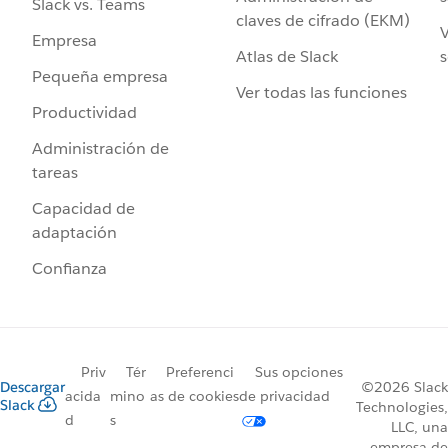
Slack vs. Teams
claves de cifrado (EKM)
V
Empresa
Atlas de Slack
s
Pequeña empresa
Ver todas las funciones
Productividad
Administración de
tareas
Capacidad de
adaptación
Confianza
Priv
Tér
Preferenci
Sus opciones
Descargar
©2026 Slack
acida
mino
as de cookies
de privacidad
Slack
Technologies,
d
s
LLC, una
empresa de