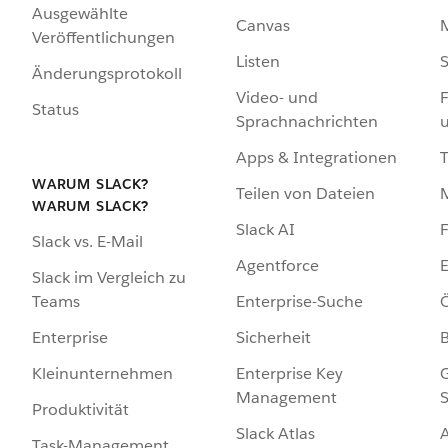
Ausgewählte
Canvas
Veröffentlichungen
Listen
S
Änderungsprotokoll
Video- und
F
Status
Sprachnachrichten
Apps & Integrationen
WARUM SLACK?
Teilen von Dateien
WARUM SLACK?
Slack AI
F
Slack vs. E-Mail
Agentforce
E
Slack im Vergleich zu
Enterprise-Suche
Ö
Teams
Sicherheit
Enterprise
Enterprise Key
G
Kleinunternehmen
Management
S
Produktivität
Slack Atlas
Task-Management