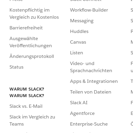
Kostenpflichtig im
Workflow-Builder
S
Vergleich zu Kostenlos
Messaging
S
Barrierefreiheit
Huddles
Ausgewählte
Canvas
Veröffentlichungen
Listen
S
Änderungsprotokoll
Video- und
F
Status
Sprachnachrichten
Apps & Integrationen
WARUM SLACK?
Teilen von Dateien
WARUM SLACK?
Slack AI
F
Slack vs. E-Mail
Agentforce
E
Slack im Vergleich zu
Enterprise-Suche
Ö
Teams