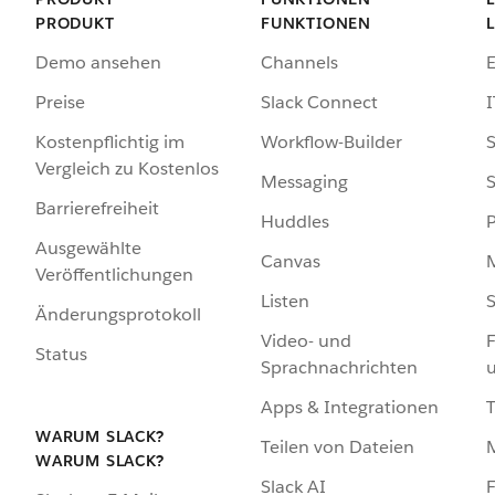
PRODUKT
FUNKTIONEN
Demo ansehen
Channels
Preise
Slack Connect
I
Kostenpflichtig im
Workflow-Builder
S
Vergleich zu Kostenlos
Messaging
S
Barrierefreiheit
Huddles
Ausgewählte
Canvas
Veröffentlichungen
Listen
S
Änderungsprotokoll
Video- und
F
Status
Sprachnachrichten
Apps & Integrationen
WARUM SLACK?
Teilen von Dateien
WARUM SLACK?
Slack AI
F