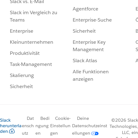
Slack vs. E-Mail
Agentforce
E
Slack im Vergleich zu
Enterprise-Suche
Ö
Teams
Sicherheit
Enterprise
Enterprise Key
G
Kleinunternehmen
Management
S
Produktivität
Slack Atlas
Task-Management
Alle Funktionen
Skalierung
anzeigen
Sicherheit
Dat
Bedi
Cookie-
Deine
Slack
©2026 Slack
herunterla
ensch
ngung
Einstellun
Datenschutzeinst
Technologies,
den
LLC, ein
utz
en
gen
ellungen