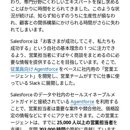
わり、専門分野にくわしいエキスパートを探し求める
ことばかりに時間をとられてきました。このような状
況が続けば、知らず知らずのうちに生産性が損なわ
れ、顧客との関係構築にかけられる時間がさらに失わ
れてしまいます。
Salesforce は「お客さまが成功してこそ、私たちも
成功する」という自社の基本理念の 1 つに注力でき
るよう、営業担当者にすばやく商談をまとめるのに必
要な情報を提供することを目指しています。そこで、
従業員向け Agentforce
をベースに社内用の「営業エ
ージェント」を開発し、営業チームがすでに仕事に使
っている Slack に展開しました。
Salesforce のデータや社内のセールスイネーブルメ
ントガイドと接続されている
Agentforce
を利用する
ことで、営業担当者は重要な案件や競合他社、価格設
定の情報などにすぐにアクセスできます。この営業エ
ージェントは、すでに
25,000 人以上の営業担当者
を
支援し、年間
203,000 時間
の節約に貢献しています。