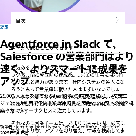
目次
変革
Agentforce in Slack で、
5 分で読むことができます
Salesforce の営業部門はより
速く、よりスマートに成果を
活気あるフロアのざわめき、突破口が開いた時のワク
ワク感、商談成立時の達成感……営業の仕事には独特
アップ
のリズムと魅力があります。社内システムの達人にな
ろうと思って営業職に就いた人はまずいないでしょ
25,000 人以上を擁する Salesforce の 営業チームは、営業エー
う。みな人とつながり、相手の課題を理解し、その解
ジェントの利用で年間 203,000 時間を節約し、顧客との関係構
決策を見つける手助けをしようと営業の道に入ったは
築やカスタマーサクセスに注力しています。
ずです。
それなのに営業チームは、あまりにも長い間、顧客に
執筆者 : Jonathan Jager-Hyman, SVP of Agentforce, Salesforce
接するよりも、アプリを切り替え、情報を検索してま
2025年7月15日