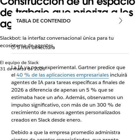
Construcción de un espacio
de trabajo que prioriza a los
agentes en Slack
TABLA DE CONTENIDO
Slackbot: la interfaz conversacional única para tu
ecosistema de agentes
5 min de lectura
El equipo de Slack
La IA ya no es experimental. Gartner predice que
31 de marzo de 2026
el
40 % de las aplicaciones empresariales
incluirá
agentes de IA para tareas específicas a finales de
2026 a diferencia de apenas un 5 % que se
estimaba hace un año. Además, observamos un
impulso significativo, con más de un 300 % de
crecimiento de nuevos agentes personalizados
creados en Slack desde enero.
Debido a que la empresa promedio administra
cientos de agentes especializados, que pronto