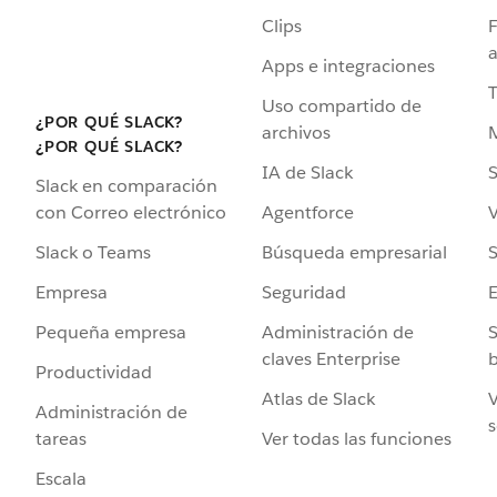
Clips
F
a
Apps e integraciones
Uso compartido de
¿POR QUÉ SLACK?
archivos
¿POR QUÉ SLACK?
IA de Slack
S
Slack en comparación
Agentforce
V
con Correo electrónico
Búsqueda empresarial
S
Slack o Teams
Seguridad
Empresa
Administración de
S
Pequeña empresa
claves Enterprise
b
Productividad
Atlas de Slack
V
Administración de
s
Ver todas las funciones
tareas
Escala