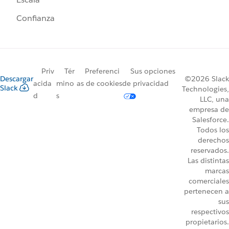
Confianza
Priv
Tér
Preferenci
Sus opciones
Descargar
©2026 Slack
acida
mino
as de cookies
de privacidad
Slack
Technologies,
d
s
LLC, una
empresa de
Salesforce.
Todos los
derechos
reservados.
Las distintas
marcas
comerciales
pertenecen a
sus
respectivos
propietarios.