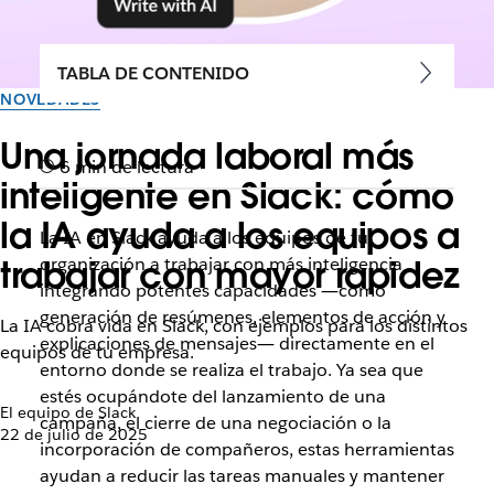
TABLA DE CONTENIDO
NOVEDADES
Una jornada laboral más
6 min de lectura
inteligente en Slack: cómo
la IA ayuda a los equipos a
La IA en Slack ayuda a los equipos de tu
trabajar con mayor rapidez
organización a trabajar con más inteligencia
integrando potentes capacidades ―como
generación de resúmenes, elementos de acción y
La IA cobra vida en Slack, con ejemplos para los distintos
explicaciones de mensajes― directamente en el
equipos de tu empresa.
entorno donde se realiza el trabajo. Ya sea que
estés ocupándote del lanzamiento de una
El equipo de Slack
campaña, el cierre de una negociación o la
22 de julio de 2025
incorporación de compañeros, estas herramientas
ayudan a reducir las tareas manuales y mantener