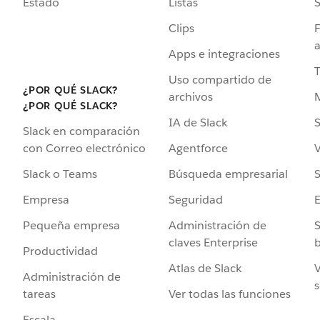
Estado
Listas
Clips
F
a
Apps e integraciones
Uso compartido de
¿POR QUÉ SLACK?
archivos
¿POR QUÉ SLACK?
IA de Slack
S
Slack en comparación
Agentforce
V
con Correo electrónico
Búsqueda empresarial
S
Slack o Teams
Seguridad
Empresa
Administración de
S
Pequeña empresa
claves Enterprise
b
Productividad
Atlas de Slack
V
Administración de
s
Ver todas las funciones
tareas
Escala