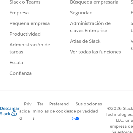
Búsqueda empresarial
S
Slack o Teams
Seguridad
Empresa
Administración de
S
Pequeña empresa
claves Enterprise
b
Productividad
Atlas de Slack
V
Administración de
s
Ver todas las funciones
tareas
Escala
Confianza
Priv
Tér
Preferenci
Sus opciones
Descargar
©2026 Slack
acida
mino
as de cookies
de privacidad
Slack
Technologies,
d
s
LLC, una
empresa de
Salesforce.