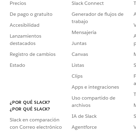
Precios
Slack Connect
T
De pago o gratuito
Generador de flujos de
A
trabajo
Accesibilidad
Mensajería
Lanzamientos
destacados
Juntas
Registro de cambios
Canvas
Estado
Listas
Clips
F
a
Apps e integraciones
Uso compartido de
¿POR QUÉ SLACK?
archivos
¿POR QUÉ SLACK?
IA de Slack
S
Slack en comparación
Agentforce
V
con Correo electrónico