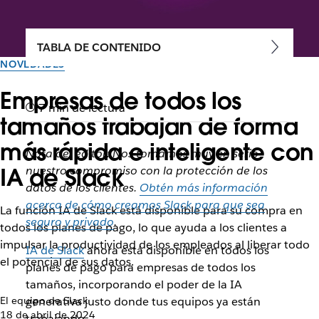
TABLA DE CONTENIDO
NOVEDADES
Empresas de todos los
7 min de lectura
tamaños trabajan de forma
más rápida e inteligente con
Nota del editor: Nos tomamos muy en serio
IA de Slack
nuestro compromiso con la protección de los
datos de los clientes.
Obtén más información
acerca de cómo creamos Slack para que sea
La función IA de Slack está disponible para su compra en
seguro y privado
.
todos los planes de pago, lo que ayuda a los clientes a
impulsar la productividad de los empleados al liberar todo
IA de Slack
ahora está disponible en todos los
el potencial de sus datos.
planes de pago para empresas de todos los
tamaños, incorporando el poder de la IA
El equipo de Slack
generativa justo donde tus equipos ya están
18 de abril de 2024
trabajando.