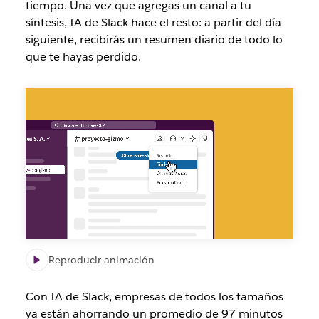
tiempo. Una vez que agregas un canal a tu
síntesis, IA de Slack hace el resto: a partir del día
siguiente, recibirás un resumen diario de todo lo
que te hayas perdido.
Resumen
de
IA
de
Slack,
funciones
de
búsqueda
y
síntesis
Reproducir animación
Con IA de Slack, empresas de todos los tamaños
ya están ahorrando un promedio de 97 minutos