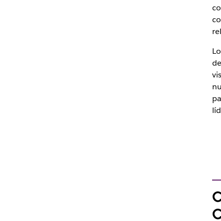
co
co
re
Lo
de
vi
nu
pa
lí
C
C