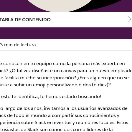
TABLA DE CONTENIDO
3 min de lectura
 Postúlate para liderar u
e conocen en tu equipo como la persona más experta en
ack? ¿O tal vez diseñaste un canvas para un nuevo emplead
e facilita mucho su incorporación? ¿Eres alguien que no se
adores motivados a liderar su capítulo local de la Comunidad 
siste a subir un emoji personalizado o dos (o diez)?
i esto te identifica, te hemos estado buscando!
lo largo de los años, invitamos a los usuarios avanzados de
ack de todo el mundo a compartir sus conocimientos y
periencia sobre Slack en eventos y reuniones locales. Estos
tusiastas de Slack son conocidos como líderes de la