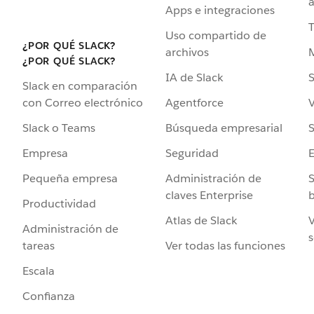
a
Apps e integraciones
Uso compartido de
¿POR QUÉ SLACK?
archivos
¿POR QUÉ SLACK?
IA de Slack
S
Slack en comparación
Agentforce
V
con Correo electrónico
Búsqueda empresarial
S
Slack o Teams
Seguridad
Empresa
Administración de
S
Pequeña empresa
claves Enterprise
b
Productividad
Atlas de Slack
V
Administración de
s
Ver todas las funciones
tareas
Escala
Confianza