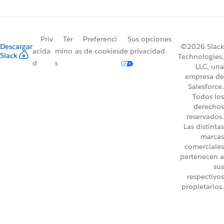
Priv
Tér
Preferenci
Sus opciones
Descargar
©2026 Slack
acida
mino
as de cookies
de privacidad
Slack
Technologies,
d
s
LLC, una
empresa de
Salesforce.
Todos los
derechos
reservados.
Las distintas
marcas
comerciales
pertenecen a
sus
respectivos
propietarios.