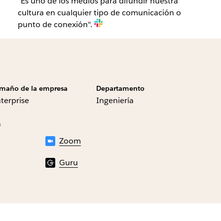
"Es uno de los medios para difundir nuestra
cultura en cualquier tipo de comunicación o
punto de conexión".
maño de la empresa
Departamento
terprise
Ingeniería
s
Zoom
Guru