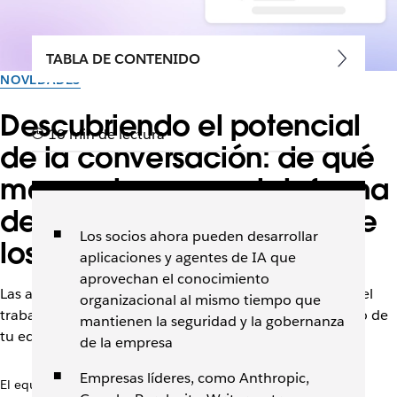
TABLA DE CONTENIDO
NOVEDADES
Descubriendo el potencial
10 min de lectura
de la conversación: de qué
manera la nueva plataforma
de Slack favorece la era de
Los socios ahora pueden desarrollar
los agentes
aplicaciones y agentes de IA que
aprovechan el conocimiento
Las actualizaciones recientes de la plataforma facilitan el
organizacional al mismo tiempo que
trabajo con agentes de IA que comprenden el contexto de
mantienen la seguridad y la gobernanza
tu equipo y realizan tareas con mayor rapidez.
de la empresa
Empresas líderes, como Anthropic,
El equipo de Slack