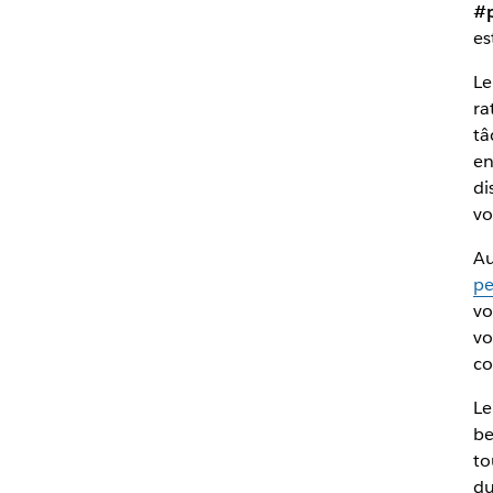
#p
es
Le
ra
tâ
en
di
vo
Au
pe
vo
vo
co
Le
be
to
du