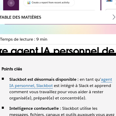
TABLE DES MATIÈRES
Temps de lecture : 9 min
re agent IA personnel de 
lité et aide chaque collaborateur à être plus efficace.
Points clés
Slackbot est désormais disponible :
en tant qu’
agent
IA personnel, Slackbot
est intégré à Slack et apprend
comment vous travaillez pour vous aider à rester
organisé(e), préparé(e) et concentré(e).
Intelligence contextuelle :
Slackbot utilise les
messages, fichiers, canaux et outils auxquels vous avez