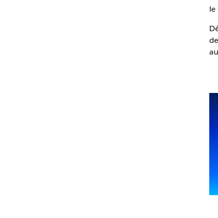
le
Dé
de
au