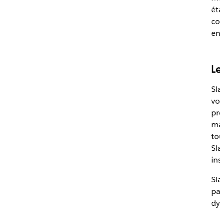
ét
co
en
L
Sl
vo
pr
ma
to
Sl
in
Sl
pa
dy