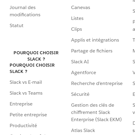
Journal des
Canevas
S
modifications
Listes
P
Statut
Clips
a
Applis et intégrations
Partage de fichiers
POURQUOI CHOISIR
SLACK ?
Slack AI
S
POURQUOI CHOISIR
SLACK ?
Agentforce
V
Slack vs E-mail
Recherche d’entreprise
S
Slack vs Teams
Sécurité
Entreprise
Gestion des clés de
S
chiffrement Slack
v
Petite entreprise
Enterprise (Slack EKM)
D
Productivité
Atlas Slack
s