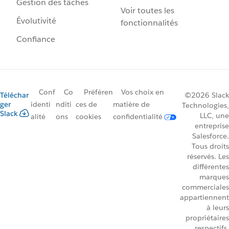
Gestion des tâches
Voir toutes les
Évolutivité
fonctionnalités
Confiance
Conf
Co
Préféren
Vos choix en
Téléchar
©2026 Slack
ger
identi
nditi
ces de
matière de
Technologies,
Slack
LLC, une
alité
ons
cookies
confidentialité
entreprise
Salesforce.
Tous droits
réservés. Les
différentes
marques
commerciales
appartiennent
à leurs
propriétaires
respectifs.