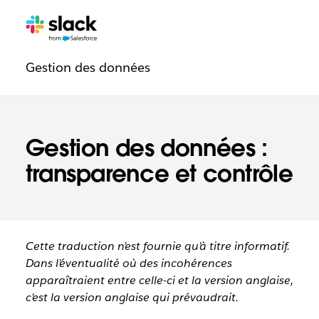
Navigation
Pages
supplémentaires
de
Gestion des données
confiance
Gestion des données :
transparence et contrôle
Cette traduction n’est fournie qu’à titre informatif.
Dans l’éventualité où des incohérences
apparaîtraient entre celle-ci et la version anglaise,
c’est la version anglaise qui prévaudrait.