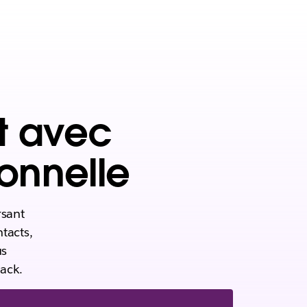
nt avec
onnelle
rsant
tacts,
us
ack.