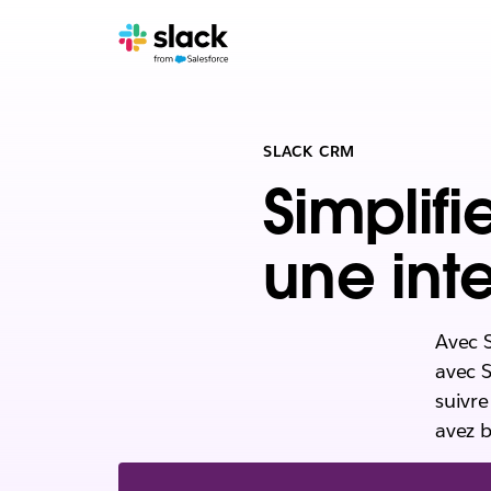
SLACK CRM
Simplifi
une int
Avec S
avec S
suivre
avez b